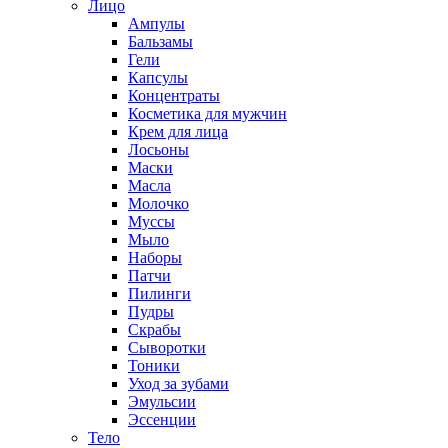
Лицо
Ампулы
Бальзамы
Гели
Капсулы
Концентраты
Косметика для мужчин
Крем для лица
Лосьоны
Маски
Масла
Молочко
Муссы
Мыло
Наборы
Патчи
Пилинги
Пудры
Скрабы
Сыворотки
Тоники
Уход за зубами
Эмульсии
Эссенции
Тело