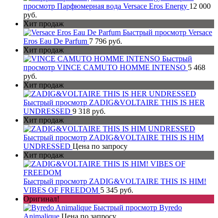
просмотр
Парфюмерная вода Versace Eros Energy
12 000
руб.
Хит продаж
Быстрый просмотр
Versace
Eros Eau De Parfum
7 796 руб.
Хит продаж
Быстрый
просмотр
VINCE CAMUTO HOMME INTENSO
5 468
руб.
Хит продаж
Быстрый просмотр
ZADIG&VOLTAIRE THIS IS HER
UNDRESSED
9 318 руб.
Хит продаж
Быстрый просмотр
ZADIG&VOLTAIRE THIS IS HIM
UNDRESSED
Цена по запросу
Хит продаж
Быстрый просмотр
ZADIG&VOLTAIRE THIS IS HIM!
VIBES OF FREEDOM
5 345 руб.
Оригинал!
Быстрый просмотр
Byredo
Animalique
Цена по запросу