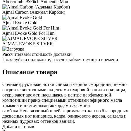
Abercrombie&Fitch Authentic Man
Ajmal Carbon (Аджмал Карбон)
Ajmal Evoke Gold
Ajmal Evoke Gold For Him
AJMAL EVOKE SILVER
Рассчитываем стоимость доставки
Пожалуйста подождите, рассчет займет немного времени
Описание товара
Сочные фруктовые нотки сливы и черной смородины, нежно
согретые восточными акцентами пудровой ванили и корицы,
открывают аромат, насыщаясь в центре парфюмерной
композиции пряно-специевыми оттенками эфирного масла
тимьяна и цветочными аккордами жасмина
самбака.Ненавязчивый шлейф аромата соткан из благородных
древесных нот кипариса, кедра, оливкового дерева, сандала и
нежных пудровых оттенков ванили.
Добавить отзыв