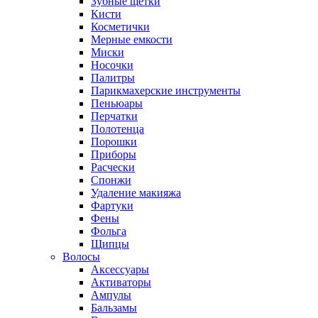
Зубные щетки
Кисти
Косметички
Мерные емкости
Миски
Носочки
Палитры
Парикмахерские инструменты
Пеньюары
Перчатки
Полотенца
Порошки
Приборы
Расчески
Спонжи
Удаление макияжа
Фартуки
Фены
Фольга
Щипцы
Волосы
Аксессуары
Активаторы
Ампулы
Бальзамы