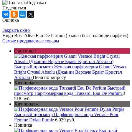
Под заказ
Поделиться
Ошибка
Закрыть окно
Hugo Boss Alive Eau De Parfum ( хьюго босс элайв де парфюм)
Самые продаваемые товары
Оригинал!
Быстрый просмотр
Женская парфюмерия Gianni Versace
Bright Crystal Absolu (Джанни Версаче Брайт Кристал
Абсолю)
Цена по запросу
Хит продаж
Быстрый
просмотр
Парфюмерная вода Trussardi Eau De Parfum
3
518 руб.
Хит продаж
Быстрый просмотр
Парфюмерная вода Versace Pour
Femme Dylan Purple
6 029 руб.
Новинка
Быстрый