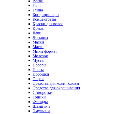
Воски
Гели
Глина
Кондиционеры
Концентраты
Краски для волос
Кремы
Лаки
Лосьоны
Маски
Масла
Мини-формат
Молочко
Муссы
Наборы
Пасты
Порошки
Спреи
Средства для кожи головы
Средства для окрашивания
Сыворотки
Тоники
Флюиды
Шампуни
Эмульсии