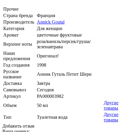
Прочие
Страна бренда
Франция
Производитель
Annick Goutal
Категория
Для женщин
Аромат
цветочные фруктовые
роза/ваниль/персик/груша/
Верхние ноты
зеленаятрава
Наши
Оригинал!
предложения
Год создания
1998
Русское
Анник Гуталь Петит Шери
название
Доставка
Завтра
Самовывоз
Сегодня
Артикул
РА000003982
Другие
Объем
50 мл
товары
Другие
Тип
Туалетная вода
товары
Добавить отзыв
Ваша оценка: