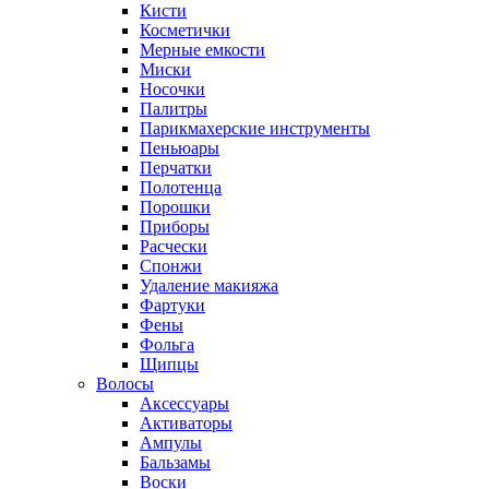
Кисти
Косметички
Мерные емкости
Миски
Носочки
Палитры
Парикмахерские инструменты
Пеньюары
Перчатки
Полотенца
Порошки
Приборы
Расчески
Спонжи
Удаление макияжа
Фартуки
Фены
Фольга
Щипцы
Волосы
Аксессуары
Активаторы
Ампулы
Бальзамы
Воски