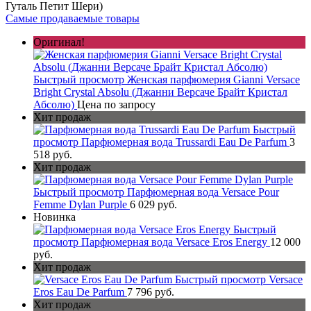
Гуталь Петит Шери)
Самые продаваемые товары
Оригинал!
Быстрый просмотр
Женская парфюмерия Gianni Versace
Bright Crystal Absolu (Джанни Версаче Брайт Кристал
Абсолю)
Цена по запросу
Хит продаж
Быстрый
просмотр
Парфюмерная вода Trussardi Eau De Parfum
3
518 руб.
Хит продаж
Быстрый просмотр
Парфюмерная вода Versace Pour
Femme Dylan Purple
6 029 руб.
Новинка
Быстрый
просмотр
Парфюмерная вода Versace Eros Energy
12 000
руб.
Хит продаж
Быстрый просмотр
Versace
Eros Eau De Parfum
7 796 руб.
Хит продаж