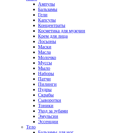
Ампулы
Бальзамы
Гели
Капсулы
Концентраты
Косметика для мужчин
Крем для лица
Лосьоны
Маски
Масла
Молочко
Муссы
Мыло
Наборы
Патчи
Пилинги
Пудры
Скрабы
Сыворотки
Тоники
Уход за зубами
Эмульсии
Эссенции
Тело
Бальзамы для ног