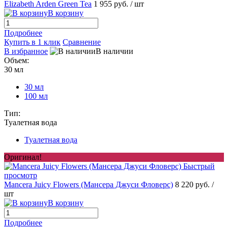
Elizabeth Arden Green Tea
1 955 руб.
/ шт
В корзину
Подробнее
Купить в 1 клик
Сравнение
В избранное
В наличии
Объем:
30 мл
30 мл
100 мл
Тип:
Туалетная вода
Туалетная вода
Оригинал!
Быстрый
просмотр
Mancera Juicy Flowers (Мансера Джуси Фловерс)
8 220 руб.
/
шт
В корзину
Подробнее