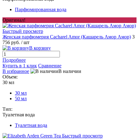
Парфюмированная вода
Оригинал!
Быстрый просмотр
Женская парфюмерия Cacharel Amor (Кашарель Амор Амор)
3
756 руб.
/ шт
В корзину
Подробнее
Купить в 1 клик
Сравнение
В избранное
В наличии
Объем:
30 мл
30 мл
50 мл
Тип:
Туалетная вода
Туалетная вода
Быстрый просмотр