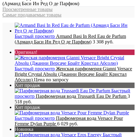
(Арманд Баси Ин Ред О де Парфюм)
Просмотренные товары
Самые продаваемые товары
Быстрый просмотр
Armand Basi In Red Eau de Parfum
(Арманд Баси Ин Ред О де Парфюм)
3 308 руб.
Оригинал!
Быстрый просмотр
Женская парфюмерия Gianni Versace
Bright Crystal Absolu (Джанни Версаче Брайт Кристал
Абсолю)
Цена по запросу
Хит продаж
Быстрый
просмотр
Парфюмерная вода Trussardi Eau De Parfum
3
518 руб.
Хит продаж
Быстрый просмотр
Парфюмерная вода Versace Pour
Femme Dylan Purple
6 029 руб.
Новинка
Быстрый