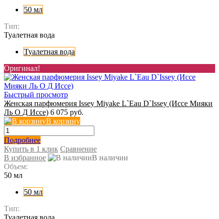
50 мл
Тип:
Туалетная вода
Туалетная вода
Оригинал!
Быстрый просмотр
Женская парфюмерия Issey Miyake L`Eau D`Issey (Иссе Мияки
Ль О Д Иссе)
6 075 руб.
В корзину
Подробнее
Купить в 1 клик
Сравнение
В избранное
В наличии
Объем:
50 мл
50 мл
Тип:
Туалетная вода