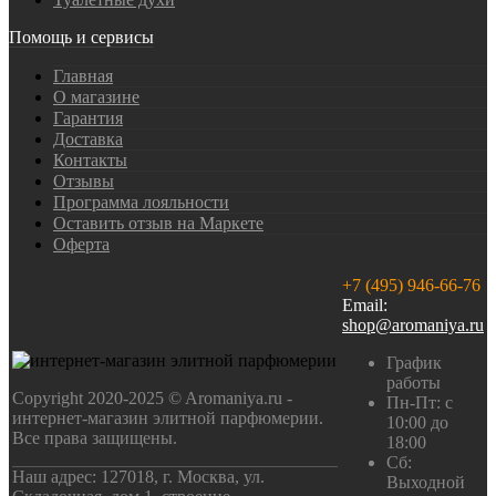
Помощь и сервисы
Главная
О магазине
Гарантия
Доставка
Контакты
Отзывы
Программа лояльности
Оставить отзыв на Маркете
Оферта
+7 (495) 946-66-76
Email:
shop@aromaniya.ru
График
работы
Copyright 2020-2025 © Aromaniya.ru -
Пн-Пт: с
интернет-магазин элитной парфюмерии.
10:00 до
Все права защищены.
18:00
Сб:
Наш адрес: 127018, г. Москва, ул.
Выходной