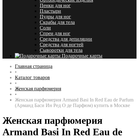
Пенки для ног
Пластыри
Пудры для ног
Скрабы для тела
Соли
Спреи для ног
Средства для депиляции
Средства для ногтей
Сыворотки для тела
Подарочные карты
Главная страница
•
Каталог товаров
•
Женская парфюмерия
•
Женская парфюмерия Armand Basi In Red Eau de Parfum
(Арманд Баси Ин Ред О де Парфюм) купить в Москве
Женская парфюмерия
Armand Basi In Red Eau de