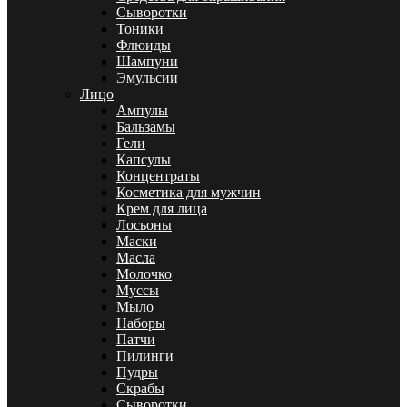
Сыворотки
Тоники
Флюиды
Шампуни
Эмульсии
Лицо
Ампулы
Бальзамы
Гели
Капсулы
Концентраты
Косметика для мужчин
Крем для лица
Лосьоны
Маски
Масла
Молочко
Муссы
Мыло
Наборы
Патчи
Пилинги
Пудры
Скрабы
Сыворотки