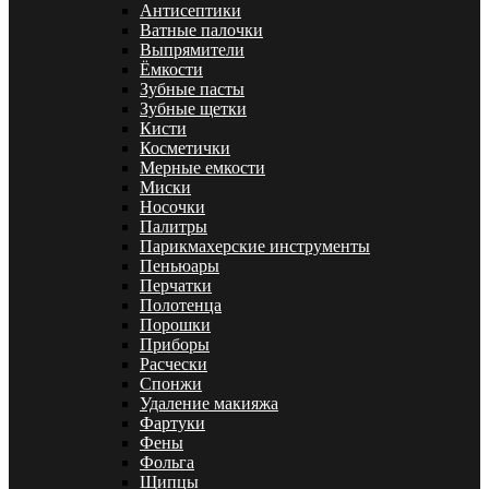
Антисептики
Ватные палочки
Выпрямители
Ёмкости
Зубные пасты
Зубные щетки
Кисти
Косметички
Мерные емкости
Миски
Носочки
Палитры
Парикмахерские инструменты
Пеньюары
Перчатки
Полотенца
Порошки
Приборы
Расчески
Спонжи
Удаление макияжа
Фартуки
Фены
Фольга
Щипцы