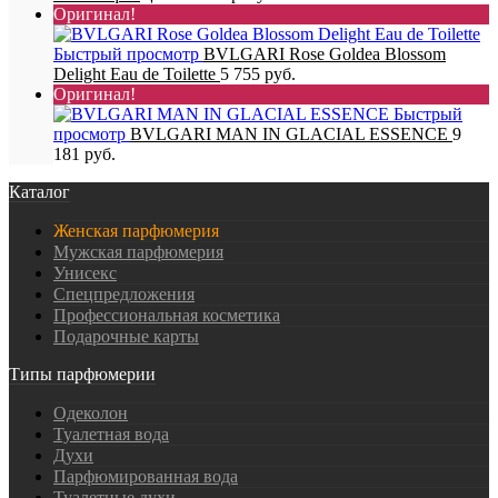
Оригинал!
Быстрый просмотр
BVLGARI Rose Goldea Blossom
Delight Eau de Toilette
5 755 руб.
Оригинал!
Быстрый
просмотр
BVLGARI MAN IN GLACIAL ESSENCE
9
181 руб.
Каталог
Женская парфюмерия
Мужская парфюмерия
Унисекс
Спецпредложения
Профессиональная косметика
Подарочные карты
Типы парфюмерии
Одеколон
Туалетная вода
Духи
Парфюмированная вода
Туалетные духи