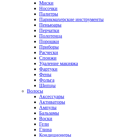
Миски
Носочки
Палитры
Парикмахерские инструменты
Пеньюары
Перчатки
Полотенца
Порошки
Приборы
Расчески
Спонжи
Удаление макияжа
Фартуки
Фены
Фольга
Щипцы
Волосы
Аксессуары
Активаторы
Ампулы
Бальзамы
Воски
Гели
Глина
Кондиционеры