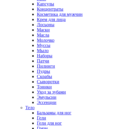
Капсулы
Концентраты
Косметика для мужчин
Крем для лица
Лосьоны
Маски
Масла
Молочко
Муссы
Мыло
Наборы
Патчи
Пилинги
Пудры
Скрабы
Сыворотки
Тоники
Уход за зубами
Эмульсии
Эссенции
Тело
Бальзамы для ног
Гели
Гели для ног
Грязи