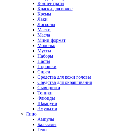
Концентраты
Краски для волос
Кремы
Лаки
Лосьоны
Маски
Масла
Мини-формат
Молочко
Муссы
Наборы
Пасты
Порошки
Спреи
Средства для кожи головы
Средства для окрашивания
Сыворотки
Тоники
Флюиды
Шампуни
Эмульсии
Лицо
Ампулы
Бальзамы
Гели