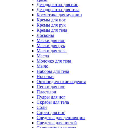
Дезодоранты для ног
Дезодоранты для тела
Косметика для мужчин
Кремы для ног
Кремы для рук
Кремы для тела
Лосьоны
Маски для ног
Маски для рук
Маски для тела
Масла
Молочко для тела
Мыло
Наборы для тела
Носочки
Ортопедические изделия
Пенки для ног
Пластыри
Пудры для ног
Скрабы для тела
Соли
Спреи для ног
Средства для депиляции
Средства для ногтей
Сыворотки для тела