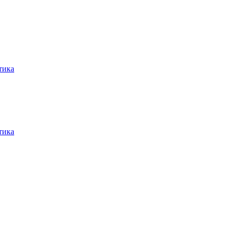
тика
тика