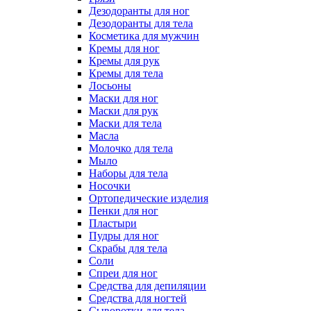
Дезодоранты для ног
Дезодоранты для тела
Косметика для мужчин
Кремы для ног
Кремы для рук
Кремы для тела
Лосьоны
Маски для ног
Маски для рук
Маски для тела
Масла
Молочко для тела
Мыло
Наборы для тела
Носочки
Ортопедические изделия
Пенки для ног
Пластыри
Пудры для ног
Скрабы для тела
Соли
Спреи для ног
Средства для депиляции
Средства для ногтей
Сыворотки для тела