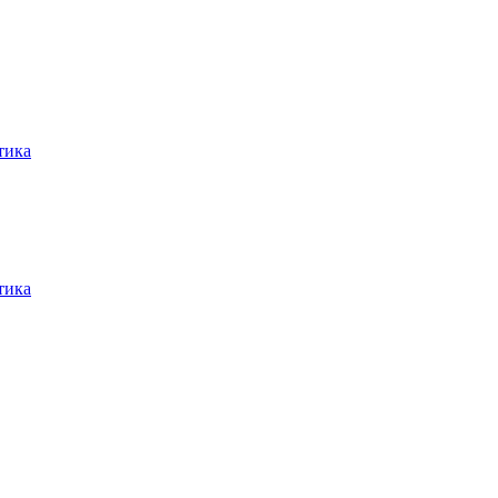
тика
тика