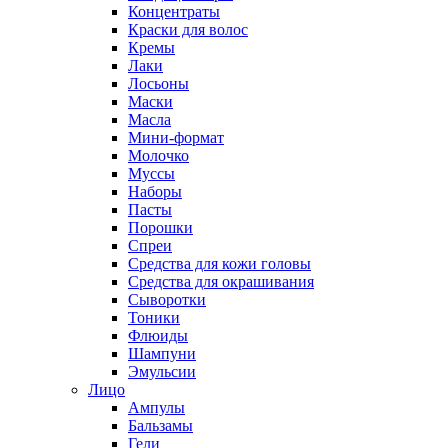
Концентраты
Краски для волос
Кремы
Лаки
Лосьоны
Маски
Масла
Мини-формат
Молочко
Муссы
Наборы
Пасты
Порошки
Спреи
Средства для кожи головы
Средства для окрашивания
Сыворотки
Тоники
Флюиды
Шампуни
Эмульсии
Лицо
Ампулы
Бальзамы
Гели