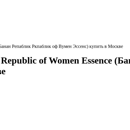
(Банан Репаблик Ркпаблик оф Вумен Эссенс) купить в Москве
epublic of Women Essence (Ба
ве