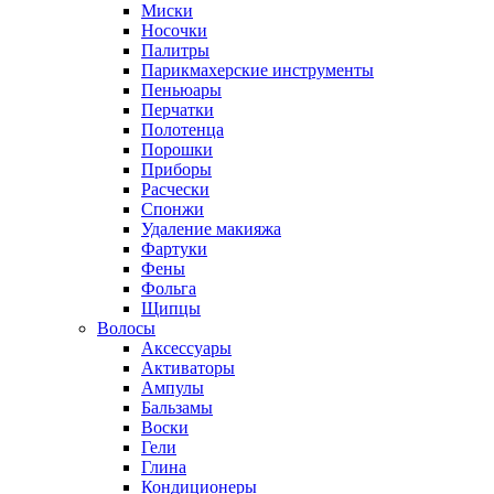
Миски
Носочки
Палитры
Парикмахерские инструменты
Пеньюары
Перчатки
Полотенца
Порошки
Приборы
Расчески
Спонжи
Удаление макияжа
Фартуки
Фены
Фольга
Щипцы
Волосы
Аксессуары
Активаторы
Ампулы
Бальзамы
Воски
Гели
Глина
Кондиционеры