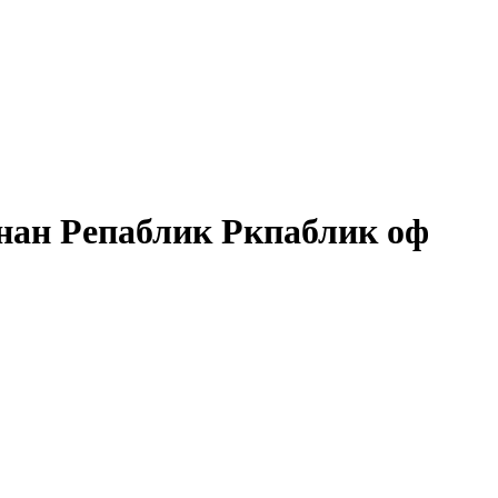
нан Репаблик Ркпаблик оф