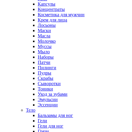
Капсулы
Концентраты
Косметика для мужчин
Крем для лица
Лосьоны
Маски
Масла
Молочко
Муссы
Мыло
Наборы
Патчи
Пилинги
Пудры
Скрабы
Сыворотки
Тоники
Уход за зубами
Эмульсии
Эссенции
Тело
Бальзамы для ног
Гели
Гели для ног
Грязи