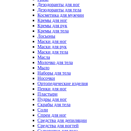
Дезодоранты для ног
Дезодоранты для тела
Косметика для мужчин
Кремы для ног
Кремы для рук
Кремы для тела
Лосьоны
Маски для ног
Маски для рук
Маски для тела
Масла
Молочко для тела
Мыло
Наборы для тела
Носочки
Ортопедические изделия
Пенки для ног
Пластыри
Пудры для ног
Скрабы для тела
Соли
Спреи для ног
Средства для депиляции
Средства для ногтей
Сыворотки для тела