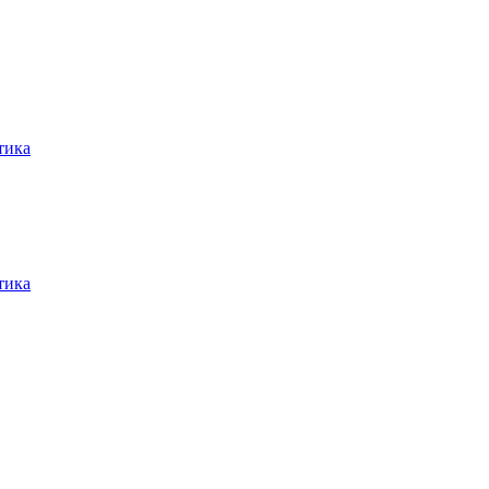
тика
тика