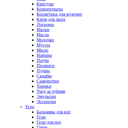
Капсулы
Концентраты
Косметика для мужчин
Крем для лица
Лосьоны
Маски
Масла
Молочко
Муссы
Мыло
Наборы
Патчи
Пилинги
Пудры
Скрабы
Сыворотки
Тоники
Уход за зубами
Эмульсии
Эссенции
Тело
Бальзамы для ног
Гели
Гели для ног
Грязи