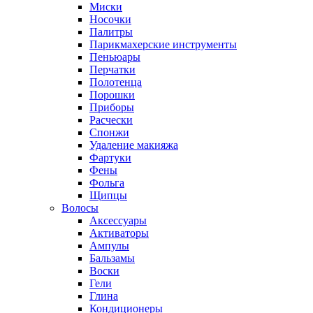
Миски
Носочки
Палитры
Парикмахерские инструменты
Пеньюары
Перчатки
Полотенца
Порошки
Приборы
Расчески
Спонжи
Удаление макияжа
Фартуки
Фены
Фольга
Щипцы
Волосы
Аксессуары
Активаторы
Ампулы
Бальзамы
Воски
Гели
Глина
Кондиционеры