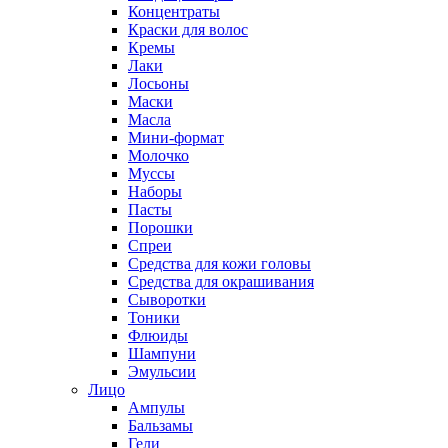
Концентраты
Краски для волос
Кремы
Лаки
Лосьоны
Маски
Масла
Мини-формат
Молочко
Муссы
Наборы
Пасты
Порошки
Спреи
Средства для кожи головы
Средства для окрашивания
Сыворотки
Тоники
Флюиды
Шампуни
Эмульсии
Лицо
Ампулы
Бальзамы
Гели