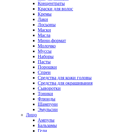
Концентраты
Краски для волос
Кремы
Лаки
Лосьоны
Маски
Масла
Мини-формат
Молочко
Муссы
Наборы
Пасты
Порошки
Спреи
Средства для кожи головы
Средства для окрашивания
Сыворотки
Тоники
Флюиды
Шампуни
Эмульсии
Лицо
Ампулы
Бальзамы
Гели