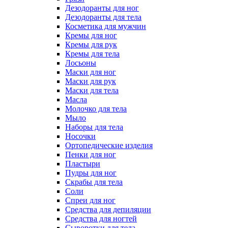
Дезодоранты для ног
Дезодоранты для тела
Косметика для мужчин
Кремы для ног
Кремы для рук
Кремы для тела
Лосьоны
Маски для ног
Маски для рук
Маски для тела
Масла
Молочко для тела
Мыло
Наборы для тела
Носочки
Ортопедические изделия
Пенки для ног
Пластыри
Пудры для ног
Скрабы для тела
Соли
Спреи для ног
Средства для депиляции
Средства для ногтей
Сыворотки для тела