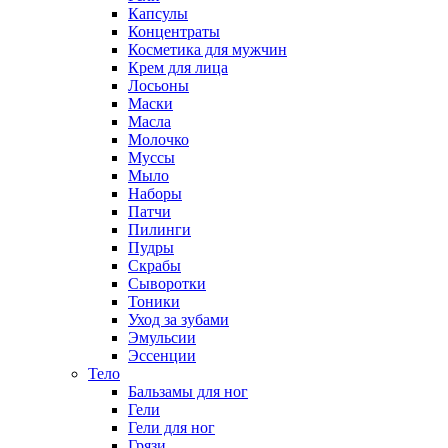
Капсулы
Концентраты
Косметика для мужчин
Крем для лица
Лосьоны
Маски
Масла
Молочко
Муссы
Мыло
Наборы
Патчи
Пилинги
Пудры
Скрабы
Сыворотки
Тоники
Уход за зубами
Эмульсии
Эссенции
Тело
Бальзамы для ног
Гели
Гели для ног
Грязи