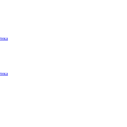
тика
тика