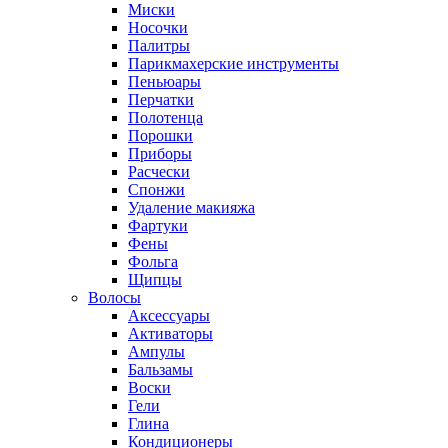
Миски
Носочки
Палитры
Парикмахерские инструменты
Пеньюары
Перчатки
Полотенца
Порошки
Приборы
Расчески
Спонжи
Удаление макияжа
Фартуки
Фены
Фольга
Щипцы
Волосы
Аксессуары
Активаторы
Ампулы
Бальзамы
Воски
Гели
Глина
Кондиционеры