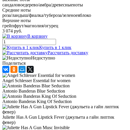
сандаловоедерево/амбра/древесныеноты
Средние ноты
роза/ландыш/фиалка/тубероза/зеленоеяблоко
Верхние ноты
грейпфрут/магнолия/огурец
3 074 руб.
В корзину
Купить в 1 клик
Рассчитать доставку
Недоступно
Поделиться
Angel Schlesser Essential for women
Antonio Banderas Blue Seduction
Antonio Banderas King Of Seduction
Juliette Has A Gun Lipstick Fever (джульета а гайн липтик
февер)