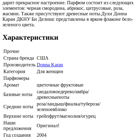
дарит прекрасное настроение. Парфюм состоит из следующих
элементов: черная смородина, абрикос, цитрусовые, роза,
жасмин. Также присутствуют древесные ноты.Духи Донна
Каран ДКНУ Би Делишс представлены в ярком флаконе бело-
зеленого цвета.
Характеристики
Прочие
Страна бренда
США
Производитель
Donna Karan
Категория
Для женщин
Парфюмеры
Аромат
цветочные фруктовые
сандаловоедерево/амбра/
Базовые ноты
древесныеноты
роза/ландыш/фиалка/тубероза/
Средние ноты
зеленоеяблоко
Верхние ноты
грейпфрут/магнолия/огурец
Наши
Оригинал!
предложения
Год создания
2004