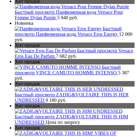
Хит продаж
Быстрый просмотр
Парфюмерная вода Versace Pour
Femme Dylan Purple
5 940 руб.
Новинка
Быстрый
просмотр
Парфюмерная вода Versace Eros Energy
12 000
руб.
Хит продаж
Быстрый просмотр
Versace
Eros Eau De Parfum
7 682 руб.
Хит продаж
Быстрый
просмотр
VINCE CAMUTO HOMME INTENSO
5 387
руб.
Хит продаж
Быстрый просмотр
ZADIG&VOLTAIRE THIS IS HER
UNDRESSED
9 180 руб.
Хит продаж
Быстрый просмотр
ZADIG&VOLTAIRE THIS IS HIM
UNDRESSED
Цена по запросу
Хит продаж