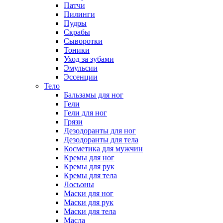
Патчи
Пилинги
Пудры
Скрабы
Сыворотки
Тоники
Уход за зубами
Эмульсии
Эссенции
Тело
Бальзамы для ног
Гели
Гели для ног
Грязи
Дезодоранты для ног
Дезодоранты для тела
Косметика для мужчин
Кремы для ног
Кремы для рук
Кремы для тела
Лосьоны
Маски для ног
Маски для рук
Маски для тела
Масла