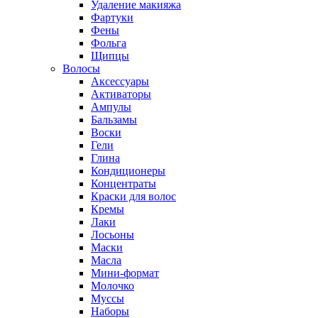
Удаление макияжа
Фартуки
Фены
Фольга
Щипцы
Волосы
Аксессуары
Активаторы
Ампулы
Бальзамы
Воски
Гели
Глина
Кондиционеры
Концентраты
Краски для волос
Кремы
Лаки
Лосьоны
Маски
Масла
Мини-формат
Молочко
Муссы
Наборы