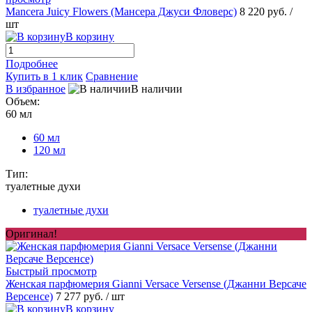
Mancera Juicy Flowers (Мансера Джуси Фловерс)
8 220 руб.
/
шт
В корзину
Подробнее
Купить в 1 клик
Сравнение
В избранное
В наличии
Объем:
60 мл
60 мл
120 мл
Тип:
туалетные духи
туалетные духи
Оригинал!
Быстрый просмотр
Женская парфюмерия Gianni Versace Versense (Джанни Версаче
Версенсе)
7 277 руб.
/ шт
В корзину