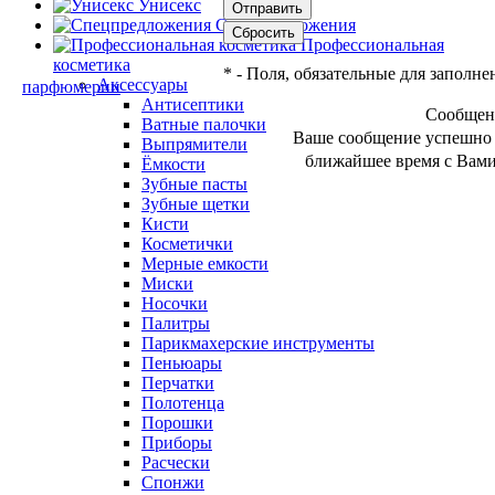
Унисекс
Спецпредложения
Профессиональная
косметика
*
- Поля, обязательные для заполне
Аксессуары
Антисептики
Сообщен
Ватные палочки
Ваше сообщение успешно 
Выпрямители
ближайшее время с Вами
Ёмкости
Зубные пасты
Зубные щетки
Кисти
Косметички
Мерные емкости
Миски
Носочки
Палитры
Парикмахерские инструменты
Пеньюары
Перчатки
Полотенца
Порошки
Приборы
Расчески
Спонжи