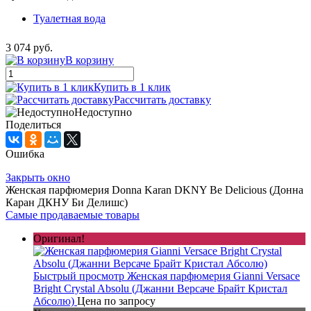
Туалетная вода
3 074 руб.
В корзину
Купить в 1 клик
Рассчитать доставку
Недоступно
Поделиться
Ошибка
Закрыть окно
Женская парфюмерия Donna Karan DKNY Be Delicious (Донна
Каран ДКНУ Би Делишс)
Самые продаваемые товары
Оригинал!
Быстрый просмотр
Женская парфюмерия Gianni Versace
Bright Crystal Absolu (Джанни Версаче Брайт Кристал
Абсолю)
Цена по запросу