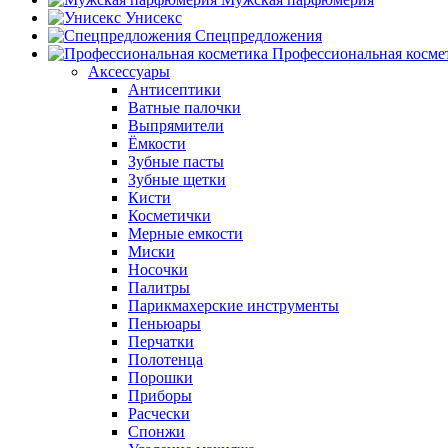
Унисекс
Спецпредложения
Профессиональная косме
Аксессуары
Антисептики
Ватные палочки
Выпрямители
Ёмкости
Зубные пасты
Зубные щетки
Кисти
Косметички
Мерные емкости
Миски
Носочки
Палитры
Парикмахерские инструменты
Пеньюары
Перчатки
Полотенца
Порошки
Приборы
Расчески
Спонжи