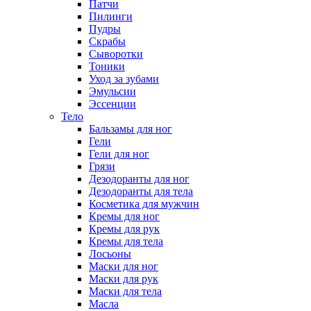
Патчи
Пилинги
Пудры
Скрабы
Сыворотки
Тоники
Уход за зубами
Эмульсии
Эссенции
Тело
Бальзамы для ног
Гели
Гели для ног
Грязи
Дезодоранты для ног
Дезодоранты для тела
Косметика для мужчин
Кремы для ног
Кремы для рук
Кремы для тела
Лосьоны
Маски для ног
Маски для рук
Маски для тела
Масла