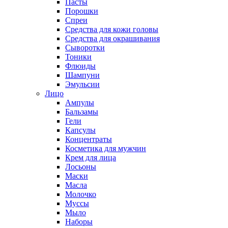
Пасты
Порошки
Спреи
Средства для кожи головы
Средства для окрашивания
Сыворотки
Тоники
Флюиды
Шампуни
Эмульсии
Лицо
Ампулы
Бальзамы
Гели
Капсулы
Концентраты
Косметика для мужчин
Крем для лица
Лосьоны
Маски
Масла
Молочко
Муссы
Мыло
Наборы