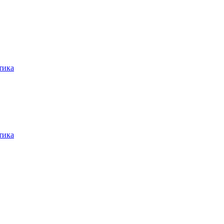
тика
тика