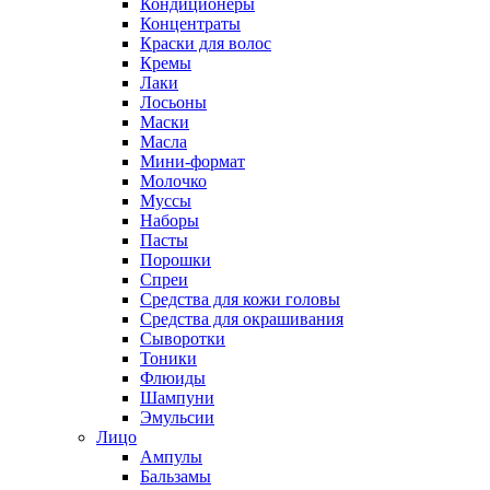
Кондиционеры
Концентраты
Краски для волос
Кремы
Лаки
Лосьоны
Маски
Масла
Мини-формат
Молочко
Муссы
Наборы
Пасты
Порошки
Спреи
Средства для кожи головы
Средства для окрашивания
Сыворотки
Тоники
Флюиды
Шампуни
Эмульсии
Лицо
Ампулы
Бальзамы