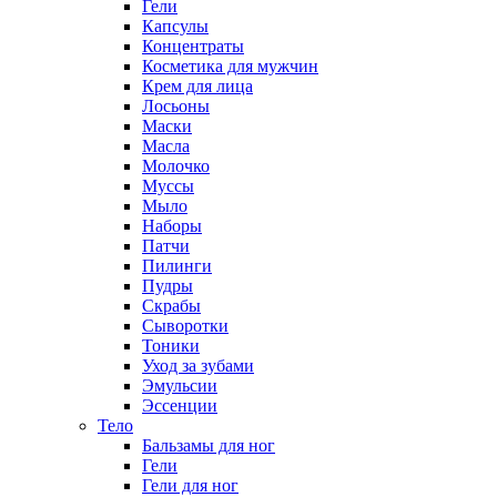
Гели
Капсулы
Концентраты
Косметика для мужчин
Крем для лица
Лосьоны
Маски
Масла
Молочко
Муссы
Мыло
Наборы
Патчи
Пилинги
Пудры
Скрабы
Сыворотки
Тоники
Уход за зубами
Эмульсии
Эссенции
Тело
Бальзамы для ног
Гели
Гели для ног