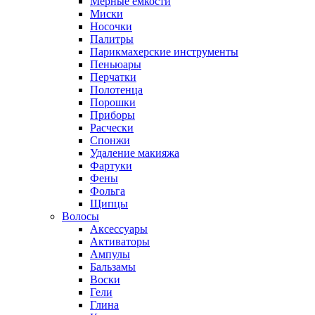
Мерные емкости
Миски
Носочки
Палитры
Парикмахерские инструменты
Пеньюары
Перчатки
Полотенца
Порошки
Приборы
Расчески
Спонжи
Удаление макияжа
Фартуки
Фены
Фольга
Щипцы
Волосы
Аксессуары
Активаторы
Ампулы
Бальзамы
Воски
Гели
Глина