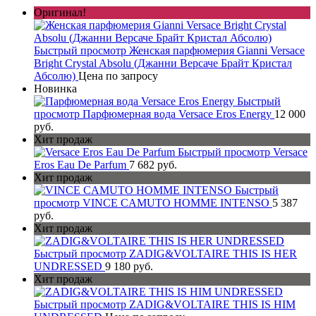
Оригинал!
Быстрый просмотр
Женская парфюмерия Gianni Versace
Bright Crystal Absolu (Джанни Версаче Брайт Кристал
Абсолю)
Цена по запросу
Новинка
Быстрый
просмотр
Парфюмерная вода Versace Eros Energy
12 000
руб.
Хит продаж
Быстрый просмотр
Versace
Eros Eau De Parfum
7 682 руб.
Хит продаж
Быстрый
просмотр
VINCE CAMUTO HOMME INTENSO
5 387
руб.
Хит продаж
Быстрый просмотр
ZADIG&VOLTAIRE THIS IS HER
UNDRESSED
9 180 руб.
Хит продаж
Быстрый просмотр
ZADIG&VOLTAIRE THIS IS HIM