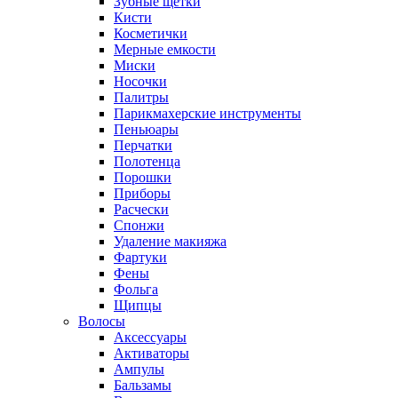
Зубные щетки
Кисти
Косметички
Мерные емкости
Миски
Носочки
Палитры
Парикмахерские инструменты
Пеньюары
Перчатки
Полотенца
Порошки
Приборы
Расчески
Спонжи
Удаление макияжа
Фартуки
Фены
Фольга
Щипцы
Волосы
Аксессуары
Активаторы
Ампулы
Бальзамы