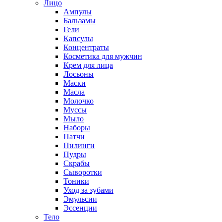
Лицо
Ампулы
Бальзамы
Гели
Капсулы
Концентраты
Косметика для мужчин
Крем для лица
Лосьоны
Маски
Масла
Молочко
Муссы
Мыло
Наборы
Патчи
Пилинги
Пудры
Скрабы
Сыворотки
Тоники
Уход за зубами
Эмульсии
Эссенции
Тело