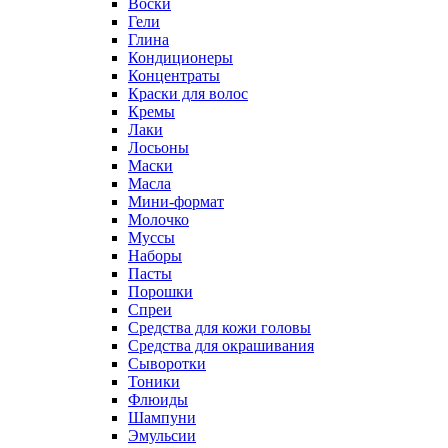
Воски
Гели
Глина
Кондиционеры
Концентраты
Краски для волос
Кремы
Лаки
Лосьоны
Маски
Масла
Мини-формат
Молочко
Муссы
Наборы
Пасты
Порошки
Спреи
Средства для кожи головы
Средства для окрашивания
Сыворотки
Тоники
Флюиды
Шампуни
Эмульсии