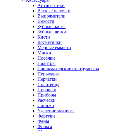
Аксессуары
Антисептики
Ватные палочки
Выпрямители
Ёмкости
Зубные пасты
Зубные щетки
Кисти
Косметички
Мерные емкости
Миски
Носочки
Палитры
Парикмахерские инструменты
Пеньюары
Перчатки
Полотенца
Порошки
Приборы
Расчески
Спонжи
Удаление макияжа
Фартуки
Фены
Фольга