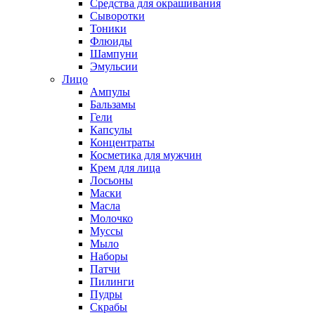
Средства для окрашивания
Сыворотки
Тоники
Флюиды
Шампуни
Эмульсии
Лицо
Ампулы
Бальзамы
Гели
Капсулы
Концентраты
Косметика для мужчин
Крем для лица
Лосьоны
Маски
Масла
Молочко
Муссы
Мыло
Наборы
Патчи
Пилинги
Пудры
Скрабы