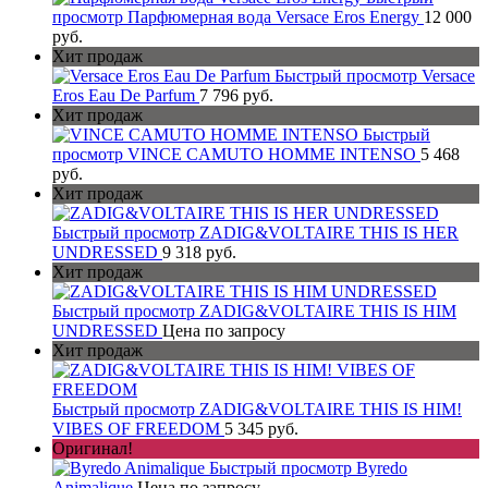
просмотр
Парфюмерная вода Versace Eros Energy
12 000
руб.
Хит продаж
Быстрый просмотр
Versace
Eros Eau De Parfum
7 796 руб.
Хит продаж
Быстрый
просмотр
VINCE CAMUTO HOMME INTENSO
5 468
руб.
Хит продаж
Быстрый просмотр
ZADIG&VOLTAIRE THIS IS HER
UNDRESSED
9 318 руб.
Хит продаж
Быстрый просмотр
ZADIG&VOLTAIRE THIS IS HIM
UNDRESSED
Цена по запросу
Хит продаж
Быстрый просмотр
ZADIG&VOLTAIRE THIS IS HIM!
VIBES OF FREEDOM
5 345 руб.
Оригинал!
Быстрый просмотр
Byredo
Animalique
Цена по запросу