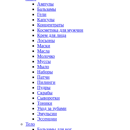
Ампулы
Бальзамы
Гели
Капсулы
Концентраты
Косметика для мужчин
Крем для лица
Лосьоны
Маски
Масла
Молочко
Муссы
Мыло
Наборы
Патчи
Пилинги
Пудры
Скрабы
Сыворотки
Тоники
Уход за зубами
Эмульсии
Эссенции
Тело
Бальзамы для ног