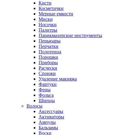
Кисти
Косметички
Мерные емкости
Миски
Носочки
Палитры
Парикмахерские инструменты
Пеньюары
Перчатки
Полотенца
Порошки
Приборы
Расчески
Спонжи
Удаление макияжа
Фартуки
Фены
Фольга
Щипцы
Волосы
Аксессуары
Активаторы
Ампулы
Бальзамы
Воски