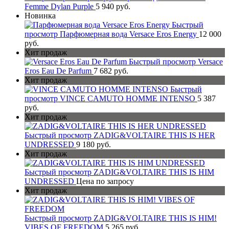
Femme Dylan Purple
5 940 руб.
Новинка
Быстрый
просмотр
Парфюмерная вода Versace Eros Energy
12 000
руб.
Хит продаж
Быстрый просмотр
Versace
Eros Eau De Parfum
7 682 руб.
Хит продаж
Быстрый
просмотр
VINCE CAMUTO HOMME INTENSO
5 387
руб.
Хит продаж
Быстрый просмотр
ZADIG&VOLTAIRE THIS IS HER
UNDRESSED
9 180 руб.
Хит продаж
Быстрый просмотр
ZADIG&VOLTAIRE THIS IS HIM
UNDRESSED
Цена по запросу
Хит продаж
Быстрый просмотр
ZADIG&VOLTAIRE THIS IS HIM!
VIBES OF FREEDOM
5 265 руб.