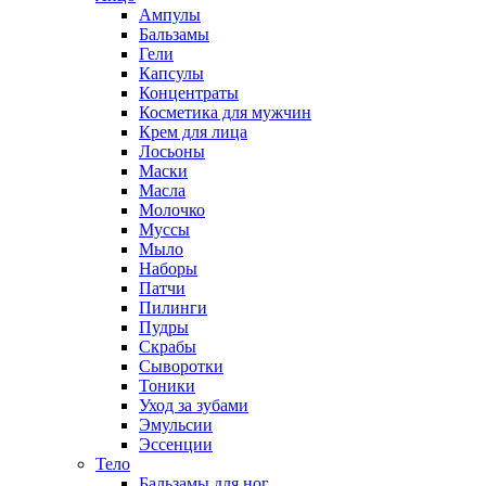
Ампулы
Бальзамы
Гели
Капсулы
Концентраты
Косметика для мужчин
Крем для лица
Лосьоны
Маски
Масла
Молочко
Муссы
Мыло
Наборы
Патчи
Пилинги
Пудры
Скрабы
Сыворотки
Тоники
Уход за зубами
Эмульсии
Эссенции
Тело
Бальзамы для ног