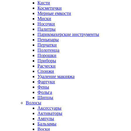
Кисти
Косметички
Мерные емкости
Миски
Носочки
Палитры
Парикмахерские инструменты
Пеньюары
Перчатки
Полотенца
Порошки
Приборы
Расчески
Спонжи
Удаление макияжа
Фартуки
Фены
Фольга
Щипцы
Волосы
Аксессуары
Активаторы
Ампулы
Бальзамы
Воски