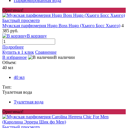
Парфюмированная вода
Оригинал!
Быстрый просмотр
Мужская парфюмерия Hugo Boss Hugo (Хьюго Босс Хьюго)
4
385 руб.
В корзину
Подробнее
Купить в 1 клик
Сравнение
В избранное
В наличии
Объем:
40 мл
40 мл
Тип:
Туалетная вода
Туалетная вода
Оригинал!
Быстрый просмотр