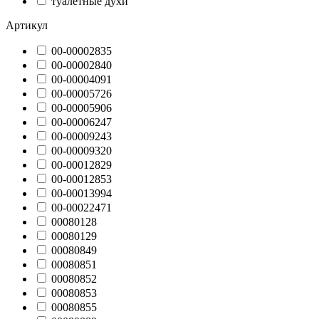
туалетные духи
Артикул
00-00002835
00-00002840
00-00004091
00-00005726
00-00005906
00-00006247
00-00009243
00-00009320
00-00012829
00-00012853
00-00013994
00-00022471
00080128
00080129
00080849
00080851
00080852
00080853
00080855