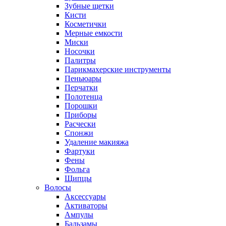
Зубные щетки
Кисти
Косметички
Мерные емкости
Миски
Носочки
Палитры
Парикмахерские инструменты
Пеньюары
Перчатки
Полотенца
Порошки
Приборы
Расчески
Спонжи
Удаление макияжа
Фартуки
Фены
Фольга
Щипцы
Волосы
Аксессуары
Активаторы
Ампулы
Бальзамы