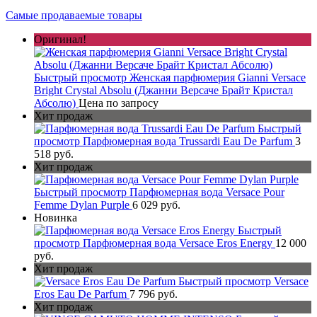
Самые продаваемые товары
Оригинал!
Быстрый просмотр
Женская парфюмерия Gianni Versace
Bright Crystal Absolu (Джанни Версаче Брайт Кристал
Абсолю)
Цена по запросу
Хит продаж
Быстрый
просмотр
Парфюмерная вода Trussardi Eau De Parfum
3
518 руб.
Хит продаж
Быстрый просмотр
Парфюмерная вода Versace Pour
Femme Dylan Purple
6 029 руб.
Новинка
Быстрый
просмотр
Парфюмерная вода Versace Eros Energy
12 000
руб.
Хит продаж
Быстрый просмотр
Versace
Eros Eau De Parfum
7 796 руб.
Хит продаж