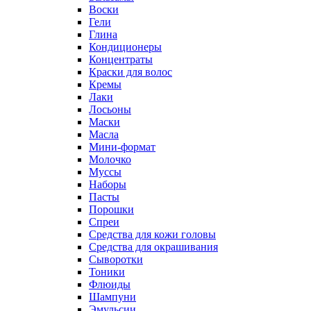
Воски
Гели
Глина
Кондиционеры
Концентраты
Краски для волос
Кремы
Лаки
Лосьоны
Маски
Масла
Мини-формат
Молочко
Муссы
Наборы
Пасты
Порошки
Спреи
Средства для кожи головы
Средства для окрашивания
Сыворотки
Тоники
Флюиды
Шампуни
Эмульсии