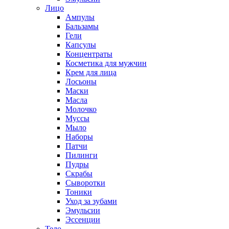
Лицо
Ампулы
Бальзамы
Гели
Капсулы
Концентраты
Косметика для мужчин
Крем для лица
Лосьоны
Маски
Масла
Молочко
Муссы
Мыло
Наборы
Патчи
Пилинги
Пудры
Скрабы
Сыворотки
Тоники
Уход за зубами
Эмульсии
Эссенции
Тело