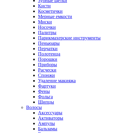
Зубные щетки
Кисти
Косметички
Мерные емкости
Миски
Носочки
Палитры
Парикмахерские инструменты
Пеньюары
Перчатки
Полотенца
Порошки
Приборы
Расчески
Спонжи
Удаление макияжа
Фартуки
Фены
Фольга
Щипцы
Волосы
Аксессуары
Активаторы
Ампулы
Бальзамы