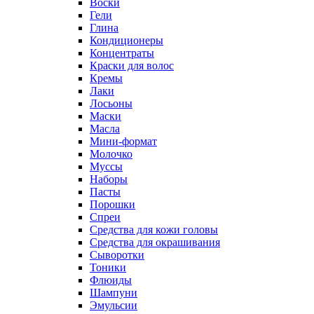
Воски
Гели
Глина
Кондиционеры
Концентраты
Краски для волос
Кремы
Лаки
Лосьоны
Маски
Масла
Мини-формат
Молочко
Муссы
Наборы
Пасты
Порошки
Спреи
Средства для кожи головы
Средства для окрашивания
Сыворотки
Тоники
Флюиды
Шампуни
Эмульсии