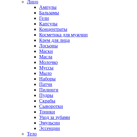
Лицо
Ампулы
Бальзамы
Гели
Капсулы
Концентраты
Косметика для мужчин
Крем для лица
Лосьоны
Маски
Масла
Молочко
Муссы
Мыло
Наборы
Патчи
Пилинги
Пудры
Скрабы
Сыворотки
Тоники
Уход за зубами
Эмульсии
Эссенции
Тело