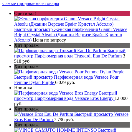
Самые продаваемые товары
Оригинал!
Быстрый просмотр
Женская парфюмерия Gianni Versace
Bright Crystal Absolu (Джанни Версаче Брайт Кристал
Абсолю)
Цена по запросу
Хит продаж
Быстрый
просмотр
Парфюмерная вода Trussardi Eau De Parfum
3
518 руб.
Хит продаж
Быстрый просмотр
Парфюмерная вода Versace Pour
Femme Dylan Purple
6 029 руб.
Новинка
Быстрый
просмотр
Парфюмерная вода Versace Eros Energy
12 000
руб.
Хит продаж
Быстрый просмотр
Versace
Eros Eau De Parfum
7 796 руб.
Хит продаж
Быстрый