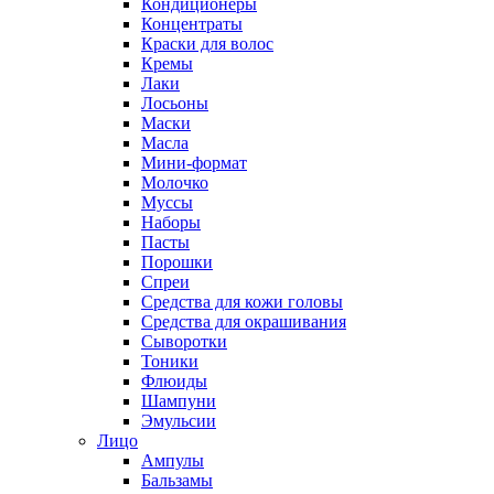
Кондиционеры
Концентраты
Краски для волос
Кремы
Лаки
Лосьоны
Маски
Масла
Мини-формат
Молочко
Муссы
Наборы
Пасты
Порошки
Спреи
Средства для кожи головы
Средства для окрашивания
Сыворотки
Тоники
Флюиды
Шампуни
Эмульсии
Лицо
Ампулы
Бальзамы