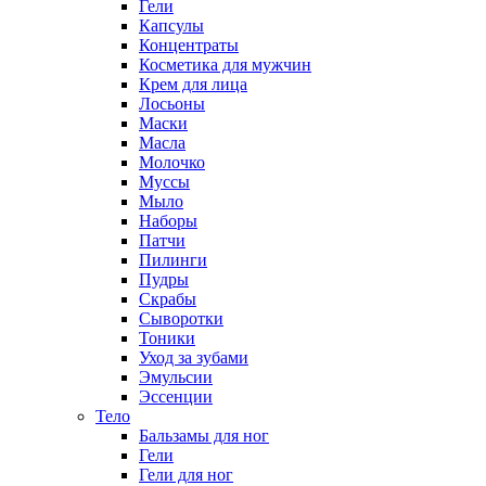
Гели
Капсулы
Концентраты
Косметика для мужчин
Крем для лица
Лосьоны
Маски
Масла
Молочко
Муссы
Мыло
Наборы
Патчи
Пилинги
Пудры
Скрабы
Сыворотки
Тоники
Уход за зубами
Эмульсии
Эссенции
Тело
Бальзамы для ног
Гели
Гели для ног