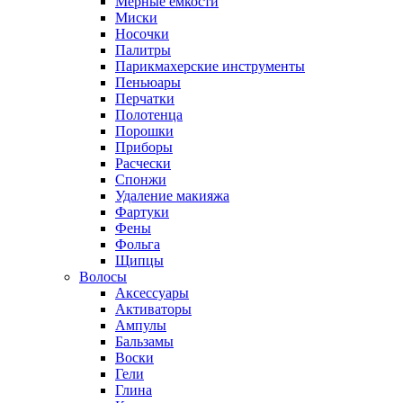
Мерные емкости
Миски
Носочки
Палитры
Парикмахерские инструменты
Пеньюары
Перчатки
Полотенца
Порошки
Приборы
Расчески
Спонжи
Удаление макияжа
Фартуки
Фены
Фольга
Щипцы
Волосы
Аксессуары
Активаторы
Ампулы
Бальзамы
Воски
Гели
Глина