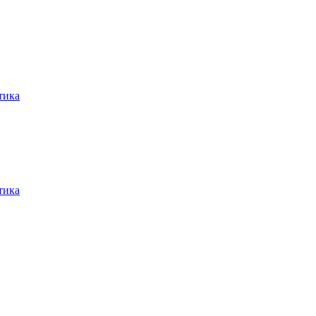
тика
тика