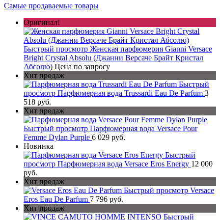
Самые продаваемые товары
Оригинал!
Быстрый просмотр
Женская парфюмерия Gianni Versace
Bright Crystal Absolu (Джанни Версаче Брайт Кристал
Абсолю)
Цена по запросу
Хит продаж
Быстрый
просмотр
Парфюмерная вода Trussardi Eau De Parfum
3
518 руб.
Хит продаж
Быстрый просмотр
Парфюмерная вода Versace Pour
Femme Dylan Purple
6 029 руб.
Новинка
Быстрый
просмотр
Парфюмерная вода Versace Eros Energy
12 000
руб.
Хит продаж
Быстрый просмотр
Versace
Eros Eau De Parfum
7 796 руб.
Хит продаж
Быстрый