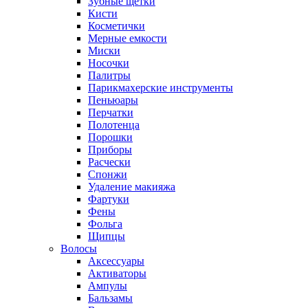
Зубные щетки
Кисти
Косметички
Мерные емкости
Миски
Носочки
Палитры
Парикмахерские инструменты
Пеньюары
Перчатки
Полотенца
Порошки
Приборы
Расчески
Спонжи
Удаление макияжа
Фартуки
Фены
Фольга
Щипцы
Волосы
Аксессуары
Активаторы
Ампулы
Бальзамы