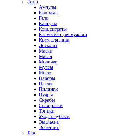
Лицо
Ампулы
Бальзамы
Гели
Капсулы
Концентраты
Косметика для мужчин
Крем для лица
Лосьоны
Маски
Масла
Молочко
Муссы
Мыло
Наборы
Патчи
Пилинги
Пудры
Скрабы
Сыворотки
Тоники
Уход за зубами
Эмульсии
Эссенции
Тело