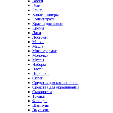
Воски
Гели
Глина
Кондиционеры
Концентраты
Краски для волос
Кремы
Лаки
Лосьоны
Маски
Масла
Мини-формат
Молочко
Муссы
Наборы
Пасты
Порошки
Спреи
Средства для кожи головы
Средства для окрашивания
Сыворотки
Тоники
Флюиды
Шампуни
Эмульсии