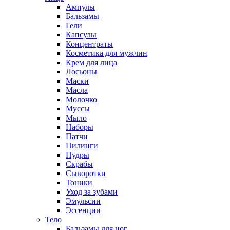
Ампулы
Бальзамы
Гели
Капсулы
Концентраты
Косметика для мужчин
Крем для лица
Лосьоны
Маски
Масла
Молочко
Муссы
Мыло
Наборы
Патчи
Пилинги
Пудры
Скрабы
Сыворотки
Тоники
Уход за зубами
Эмульсии
Эссенции
Тело
Бальзамы для ног