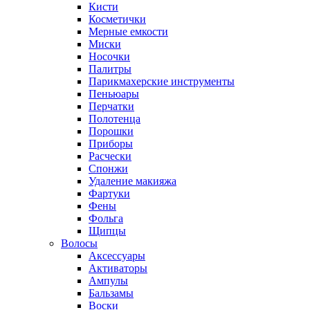
Кисти
Косметички
Мерные емкости
Миски
Носочки
Палитры
Парикмахерские инструменты
Пеньюары
Перчатки
Полотенца
Порошки
Приборы
Расчески
Спонжи
Удаление макияжа
Фартуки
Фены
Фольга
Щипцы
Волосы
Аксессуары
Активаторы
Ампулы
Бальзамы
Воски