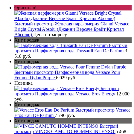
Оригинал!
Быстрый просмотр
Женская парфюмерия Gianni Versace
Bright Crystal Absolu (Джанни Версаче Брайт Кристал
Абсолю)
Цена по запросу
Хит продаж
Быстрый
просмотр
Парфюмерная вода Trussardi Eau De Parfum
3
518 руб.
Хит продаж
Быстрый просмотр
Парфюмерная вода Versace Pour
Femme Dylan Purple
6 029 руб.
Новинка
Быстрый
просмотр
Парфюмерная вода Versace Eros Energy
12 000
руб.
Хит продаж
Быстрый просмотр
Versace
Eros Eau De Parfum
7 796 руб.
Хит продаж
Быстрый
просмотр
VINCE CAMUTO HOMME INTENSO
5 468