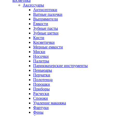
косметика
Аксессуары
Антисептики
Ватные палочки
Выпрямители
Ёмкости
Зубные пасты
Зубные щетки
Кисти
Косметички
Мерные емкости
Миски
Носочки
Палитры
Парикмахерские инструменты
Пеньюары
Перчатки
Полотенца
Порошки
Приборы
Расчески
Спонжи
Удаление макияжа
Фартуки
Фены