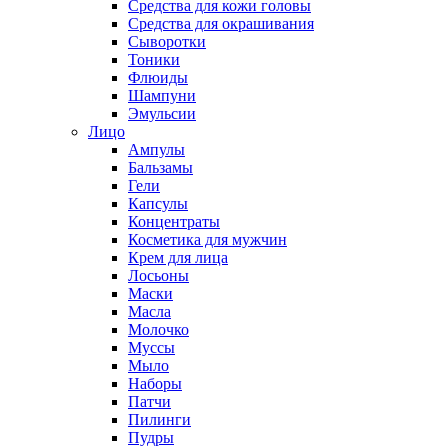
Средства для кожи головы
Средства для окрашивания
Сыворотки
Тоники
Флюиды
Шампуни
Эмульсии
Лицо
Ампулы
Бальзамы
Гели
Капсулы
Концентраты
Косметика для мужчин
Крем для лица
Лосьоны
Маски
Масла
Молочко
Муссы
Мыло
Наборы
Патчи
Пилинги
Пудры