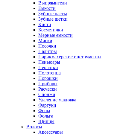
Выпрямители
Ёмкости
Зубные пасты
Зубные щетки
Кисти
Косметички
Мерные емкости
Миски
Носочки
Палитры
Парикмахерские инструменты
Пеньюары
Перчатки
Полотенца
Порошки
Приборы
Расчески
Спонжи
Удаление макияжа
Фартуки
Фены
Фольга
Щипцы
Волосы
Аксессуары