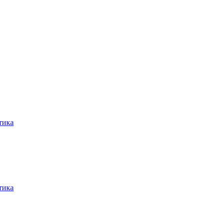
тика
тика