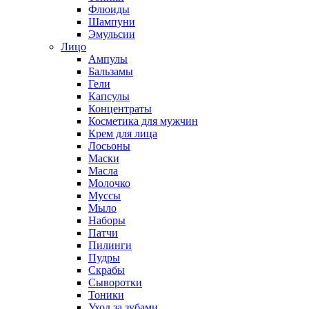
Флюиды
Шампуни
Эмульсии
Лицо
Ампулы
Бальзамы
Гели
Капсулы
Концентраты
Косметика для мужчин
Крем для лица
Лосьоны
Маски
Масла
Молочко
Муссы
Мыло
Наборы
Патчи
Пилинги
Пудры
Скрабы
Сыворотки
Тоники
Уход за зубами