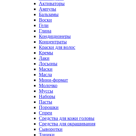
Активаторы
Ампулы
Бальзамы
Воски
Гели
Глина
Кондиционеры
Концентраты
Краски для волос
Кремы
Лаки
Лосьоны
Маски
Масла
Мини-формат
Молочко
Муссы
Наборы
Пасты
Порошки
Спреи
Средства для кожи головы
Средства для окрашивания
Сыворотки
Тоники