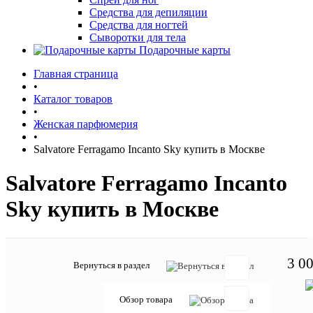
Средства для депиляции
Средства для ногтей
Сыворотки для тела
Подарочные карты
Главная страница
•
Каталог товаров
•
Женская парфюмерия
•
Salvatore Ferragamo Incanto Sky купить в Москве
Salvatore Ferragamo Incanto
Sky купить в Москве
3 00
Вернуться в раздел
Обзор товара
Отзывов: