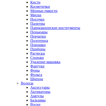
Кисти
Косметички
Мерные емкости
Миски
Носочки
Палитры
Парикмахерские инструменты
Пеньюары
Перчатки
Полотенца
Порошки
Приборы
Расчески
Спонжи
Удаление макияжа
Фартуки
Фены
Фольга
Щипцы
Волосы
Аксессуары
Активаторы
Ампулы
Бальзамы
Воски