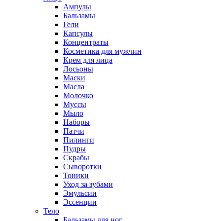
Ампулы
Бальзамы
Гели
Капсулы
Концентраты
Косметика для мужчин
Крем для лица
Лосьоны
Маски
Масла
Молочко
Муссы
Мыло
Наборы
Патчи
Пилинги
Пудры
Скрабы
Сыворотки
Тоники
Уход за зубами
Эмульсии
Эссенции
Тело
Бальзамы для ног