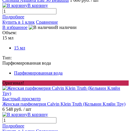
Christina Aguilera Eau So Beautiful
1 600 руб.
/ шт
В корзину
Подробнее
Купить в 1 клик
Сравнение
В избранное
В наличии
Объем:
15 мл
15 мл
Тип:
Парфюмированная вода
Парфюмированная вода
Оригинал!
Быстрый просмотр
Женская парфюмерия Calvin Klein Truth (Кельвин Кляйн Тру)
6 548 руб.
/ шт
В корзину
Подробнее