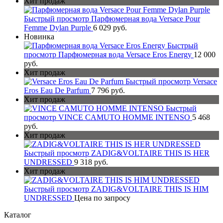
Хит продаж
Быстрый просмотр
Парфюмерная вода Versace Pour
Femme Dylan Purple
6 029 руб.
Новинка
Быстрый
просмотр
Парфюмерная вода Versace Eros Energy
12 000
руб.
Хит продаж
Быстрый просмотр
Versace
Eros Eau De Parfum
7 796 руб.
Хит продаж
Быстрый
просмотр
VINCE CAMUTO HOMME INTENSO
5 468
руб.
Хит продаж
Быстрый просмотр
ZADIG&VOLTAIRE THIS IS HER
UNDRESSED
9 318 руб.
Хит продаж
Быстрый просмотр
ZADIG&VOLTAIRE THIS IS HIM
UNDRESSED
Цена по запросу
Каталог