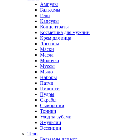
Ампулы
Бальзамы
Гели
Капсулы
Концентраты
Косметика для мужчин
Крем для лица
Лосьоны
Маски
Масла
Молочко
Муссы
Мыло
Наборы
Патчи
Пилинги
Пудры
Скрабы
Сыворотки
Тоники
Уход за зубами
Эмульсии
Эссенции
Тело
Бальзамы для ног