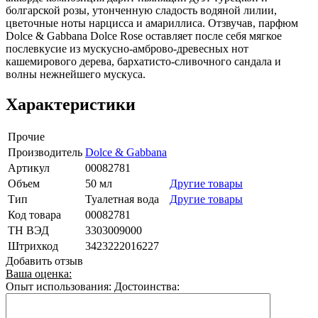
болгарской розы, утонченную сладость водяной лилии,
цветочные ноты нарцисса и амариллиса. Отзвучав, парфюм
Dolce & Gabbana Dolce Rose оставляет после себя мягкое
послевкусие из мускусно-амброво-древесных нот
кашемирового дерева, бархатисто-сливочного сандала и
волны нежнейшего мускуса.
Характеристики
Прочие
Производитель
Dolce & Gabbana
Артикул
00082781
Объем
50 мл
Другие товары
Тип
Туалетная вода
Другие товары
Код товара
00082781
ТН ВЭД
3303009000
Штрихкод
3423222016227
Добавить отзыв
Ваша оценка:
Опыт использования:
Достоинства: