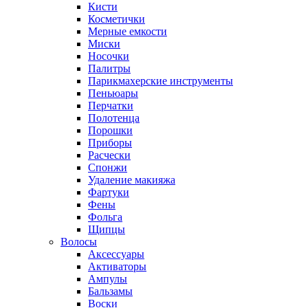
Кисти
Косметички
Мерные емкости
Миски
Носочки
Палитры
Парикмахерские инструменты
Пеньюары
Перчатки
Полотенца
Порошки
Приборы
Расчески
Спонжи
Удаление макияжа
Фартуки
Фены
Фольга
Щипцы
Волосы
Аксессуары
Активаторы
Ампулы
Бальзамы
Воски