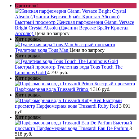
Оригинал!
Быстрый просмотр
Женская парфюмерия Gianni Versace
Bright Crystal Absolu (Джанни Версаче Брайт Кристал
Абсолю)
Цена по запросу
Хит продаж
Быстрый просмотр
Туалетная вода Tous Man
Цена по запросу
Хит продаж
Быстрый просмотр
Туалетная вода Tous Touch The
Luminous Gold
4 797 руб.
Хит продаж
Быстрый просмотр
Парфюмерная вода Trussardi Primo
4 316 руб.
Хит продаж
Быстрый
просмотр
Парфюмерная вода Trussardi Ruby Red
3 091
руб.
Хит продаж
Быстрый
просмотр
Парфюмерная вода Trussardi Eau De Parfum
3
518 руб.