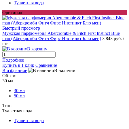
Туалетная вода
Оригинал!
Быстрый просмотр
Мужская парфюмерия Abercrombie & Fitch First Instinct Blue
man (Аберкромби Фитч Фирс Инстинкт Блю мен)
3 843 руб.
/
шт
В корзину
Подробнее
Купить в 1 клик
Сравнение
В избранное
В наличии
Объем:
30 мл
30 мл
50 мл
Тип:
Туалетная вода
Туалетная вода