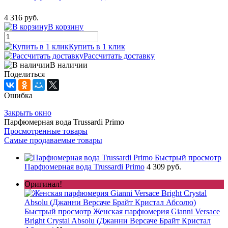
4 316 руб.
В корзину
Купить в 1 клик
Рассчитать доставку
В наличии
Поделиться
Ошибка
Закрыть окно
Парфюмерная вода Trussardi Primo
Просмотренные товары
Самые продаваемые товары
Быстрый просмотр
Парфюмерная вода Trussardi Primo
4 309 руб.
Оригинал!
Быстрый просмотр
Женская парфюмерия Gianni Versace
Bright Crystal Absolu (Джанни Версаче Брайт Кристал