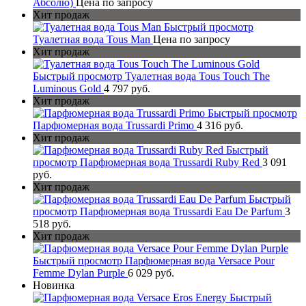
Абсолю)
Цена по запросу
Хит продаж
Быстрый просмотр
Туалетная вода Tous Man
Цена по запросу
Хит продаж
Быстрый просмотр
Туалетная вода Tous Touch The
Luminous Gold
4 797 руб.
Хит продаж
Быстрый просмотр
Парфюмерная вода Trussardi Primo
4 316 руб.
Хит продаж
Быстрый
просмотр
Парфюмерная вода Trussardi Ruby Red
3 091
руб.
Хит продаж
Быстрый
просмотр
Парфюмерная вода Trussardi Eau De Parfum
3
518 руб.
Хит продаж
Быстрый просмотр
Парфюмерная вода Versace Pour
Femme Dylan Purple
6 029 руб.
Новинка
Быстрый