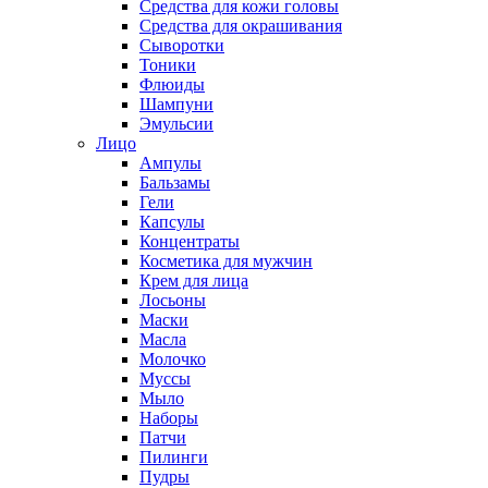
Средства для кожи головы
Средства для окрашивания
Сыворотки
Тоники
Флюиды
Шампуни
Эмульсии
Лицо
Ампулы
Бальзамы
Гели
Капсулы
Концентраты
Косметика для мужчин
Крем для лица
Лосьоны
Маски
Масла
Молочко
Муссы
Мыло
Наборы
Патчи
Пилинги
Пудры