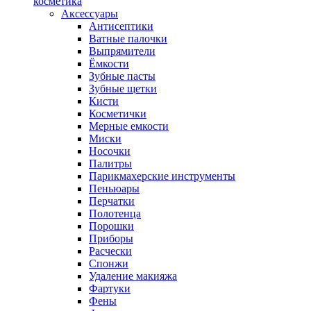
косметика
Аксессуары
Антисептики
Ватные палочки
Выпрямители
Ёмкости
Зубные пасты
Зубные щетки
Кисти
Косметички
Мерные емкости
Миски
Носочки
Палитры
Парикмахерские инструменты
Пеньюары
Перчатки
Полотенца
Порошки
Приборы
Расчески
Спонжи
Удаление макияжа
Фартуки
Фены