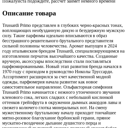
Пожалуйста подождите, рассчет займет немного времени
Описание товара
Trussardi Primo представлен в глубоких черно-красных тонах,
воплощающих необузданную дикую и безудержную мужскую
силу. Такие парфюмы идеально вписываются в образ
бесстрашного решительного брутального представителя
сильной половины человечества. Аромат выпущен в 2024
году итальянским брендом Trussardi, специализирующимся на
изготовлении перчаток высочайшего качества. Созданные
вручную, аксессуары впоследствии стали поставляться
парфюмированными. Новый этап развития бренда начался в
1970 году с приходом в руководство Николы Труссарди.
Ассортимент расширился за счет качественной модной
одежды, парфюмерия начала развитие как новое
самостоятельное направление. Ольфакторная симфония
Trussardi Primo начинается с нежного утонченного звучания
кленового сока, легких сладких с небольшой кислинкой
оттенков грейпфрута в окружении дымных аккордов лавы и
свежего колючего глотка минеральных нот. На смену
мужественному брутальному началу приходит тончайшее
мятно-розовое благоухание бурбонской герани, пряное
мускатно-гвоздичное дыхание душистого перца и