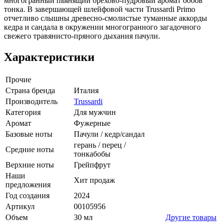
многогранный пьянящий орехово-пудровый аромат бобов
тонка. В завершающей шлейфовой части Trussardi Primo
отчетливо слышны древесно-смолистые туманные аккорды
кедра и сандала в окружении многогранного загадочного
свежего травянисто-пряного дыхания пачули.
Характеристики
Прочие
Страна бренда
Италия
Производитель
Trussardi
Категория
Для мужчин
Аромат
Фужерные
Базовые ноты
Пачули / кедр/сандал
герань / перец /
Средние ноты
тонкабобы
Верхние ноты
Грейпфрут
Наши
Хит продаж
предложения
Год создания
2024
Артикул
00105956
Объем
30 мл
Другие товары