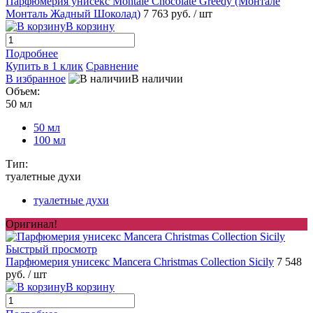
Парфюмерия унисекс Montale Chocolate Greedy (Монтале
Монталь Жадный Шоколад)
7 763 руб.
/ шт
В корзину
Подробнее
Купить в 1 клик
Сравнение
В избранное
В наличии
Объем:
50 мл
50 мл
100 мл
Тип:
туалетные духи
туалетные духи
Оригинал!
Быстрый просмотр
Парфюмерия унисекс Mancera Christmas Collection Sicily
7 548
руб.
/ шт
В корзину