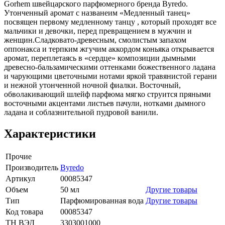
Gorhem швейцарского парфюмерного бренда Byredo.
Утонченный аромат с названеим «Медленный танец»
посвящен первому медленному танцу , который проходят все
мальчики и девочки, перед превращением в мужчин и
женщин.Сладковато-древесным, смолистым запахом
оппонакса и терпким жгучим аккордом коньяка открывается
аромат, переплетаясь в «сердце» композиции дымными
древесно-бальзамическими оттенками божественного ладана
и чарующими цветочными нотами яркой травянистой герани
и нежной утонченной ночной фиалки. Восточный,
обволакивающий шлейф парфюма мягко струится пряными
восточными акцентами листьев пачули, нотками дымного
ладана и соблазнительной пудровой ванили.
Характеристики
Прочие
Производитель
Byredo
Артикул
00085347
Объем
50 мл
Другие товары
Тип
Парфюмированная вода
Другие товары
Код товара
00085347
ТН ВЭД
3303001000