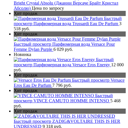
Bright Crystal Absolu (Джанни Версаче Брайт Кристал
Абсолю)
Цена по запросу
Хит продаж
Быстрый
просмотр
Парфюмерная вода Trussardi Eau De Parfum
3
518 руб.
Хит продаж
Быстрый просмотр
Парфюмерная вода Versace Pour
Femme Dylan Purple
6 029 руб.
Новинка
Быстрый
просмотр
Парфюмерная вода Versace Eros Energy
12 000
руб.
Хит продаж
Быстрый просмотр
Versace
Eros Eau De Parfum
7 796 руб.
Хит продаж
Быстрый
просмотр
VINCE CAMUTO HOMME INTENSO
5 468
руб.
Хит продаж
Быстрый просмотр
ZADIG&VOLTAIRE THIS IS HER
UNDRESSED
9 318 руб.