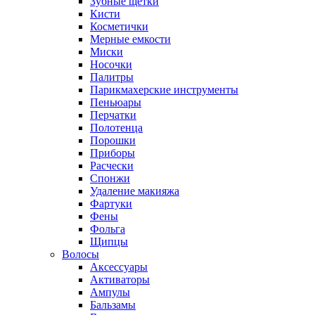
Зубные щетки
Кисти
Косметички
Мерные емкости
Миски
Носочки
Палитры
Парикмахерские инструменты
Пеньюары
Перчатки
Полотенца
Порошки
Приборы
Расчески
Спонжи
Удаление макияжа
Фартуки
Фены
Фольга
Щипцы
Волосы
Аксессуары
Активаторы
Ампулы
Бальзамы