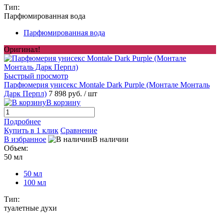
Тип:
Парфюмированная вода
Парфюмированная вода
Оригинал!
Быстрый просмотр
Парфюмерия унисекс Montale Dark Purple (Монтале Монталь
Дарк Перпл)
7 898 руб.
/ шт
В корзину
Подробнее
Купить в 1 клик
Сравнение
В избранное
В наличии
Объем:
50 мл
50 мл
100 мл
Тип:
туалетные духи