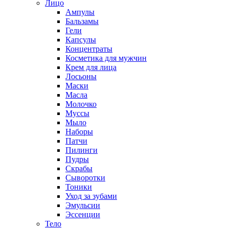
Лицо
Ампулы
Бальзамы
Гели
Капсулы
Концентраты
Косметика для мужчин
Крем для лица
Лосьоны
Маски
Масла
Молочко
Муссы
Мыло
Наборы
Патчи
Пилинги
Пудры
Скрабы
Сыворотки
Тоники
Уход за зубами
Эмульсии
Эссенции
Тело