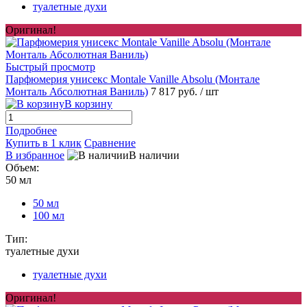
туалетные духи
Оригинал!
Быстрый просмотр
Парфюмерия унисекс Montale Vanille Absolu (Монтале
Монталь Абсолютная Ваниль)
7 817 руб.
/ шт
В корзину
Подробнее
Купить в 1 клик
Сравнение
В избранное
В наличии
Объем:
50 мл
50 мл
100 мл
Тип:
туалетные духи
туалетные духи
Оригинал!