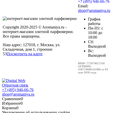
+7 (495) 946-66-76
Email:
shop@aromaniya.ru
График
работы
Copyright 2020-2025 © Aromaniya.ru -
Пн-Пт: с
интернет-магазин элитной парфюмерии.
10:00 до
Все права защищены.
18:00
Сб:
Наш адрес: 127018, г. Москва, ул.
Выходной
Складочная, дом 1, строение
Вс:
53
Посмотреть на карте
Выходной
ИНН: 772974027310
ОГРНИП:
318774600242498 от 03
мая 2018 года
Обратная связь
+7 (495) 946-66-76
shop@aromaniya.ru
Сравнение
0
Избранное
0
Корзина
0
Уведомление об использовании cookies