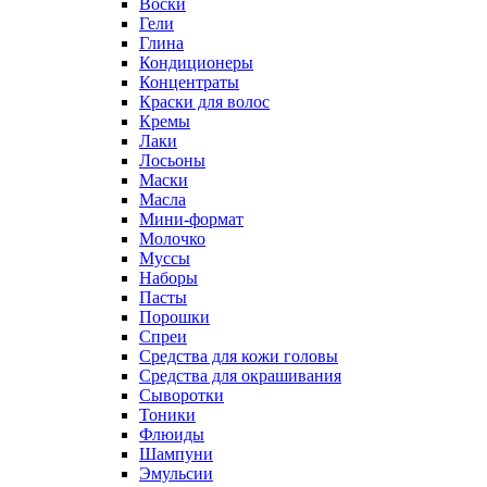
Воски
Гели
Глина
Кондиционеры
Концентраты
Краски для волос
Кремы
Лаки
Лосьоны
Маски
Масла
Мини-формат
Молочко
Муссы
Наборы
Пасты
Порошки
Спреи
Средства для кожи головы
Средства для окрашивания
Сыворотки
Тоники
Флюиды
Шампуни
Эмульсии