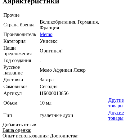
Характеристики
Прочие
Великобритания, Германия,
Страна бренда
Франция
Производитель
Memo
Категория
Унисекс
Наши
Оригинал!
предложения
Год создания
-
Русское
Мемо Африкан Лезер
название
Доставка
Завтра
Самовывоз
Сегодня
Артикул
ЦБ000013856
Другие
Объем
10 мл
товары
Другие
Тип
туалетные духи
товары
Добавить отзыв
Ваша оценка:
Опыт использования:
Достоинства: