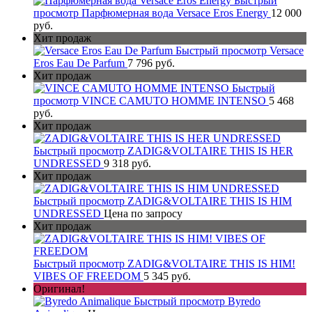
Быстрый
просмотр
Парфюмерная вода Versace Eros Energy
12 000
руб.
Хит продаж
Быстрый просмотр
Versace
Eros Eau De Parfum
7 796 руб.
Хит продаж
Быстрый
просмотр
VINCE CAMUTO HOMME INTENSO
5 468
руб.
Хит продаж
Быстрый просмотр
ZADIG&VOLTAIRE THIS IS HER
UNDRESSED
9 318 руб.
Хит продаж
Быстрый просмотр
ZADIG&VOLTAIRE THIS IS HIM
UNDRESSED
Цена по запросу
Хит продаж
Быстрый просмотр
ZADIG&VOLTAIRE THIS IS HIM!
VIBES OF FREEDOM
5 345 руб.
Оригинал!
Быстрый просмотр
Byredo