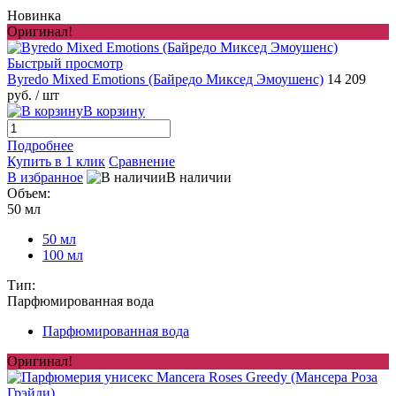
Новинка
Оригинал!
Быстрый просмотр
Byredo Mixed Emotions (Байредо Миксед Эмоушенс)
14 209
руб.
/ шт
В корзину
Подробнее
Купить в 1 клик
Сравнение
В избранное
В наличии
Объем:
50 мл
50 мл
100 мл
Тип:
Парфюмированная вода
Парфюмированная вода
Оригинал!