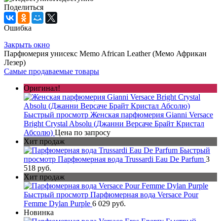
Поделиться
Ошибка
Закрыть окно
Парфюмерия унисекс Memo African Leather (Мемо Африкан
Лезер)
Самые продаваемые товары
Оригинал!
Быстрый просмотр
Женская парфюмерия Gianni Versace
Bright Crystal Absolu (Джанни Версаче Брайт Кристал
Абсолю)
Цена по запросу
Хит продаж
Быстрый
просмотр
Парфюмерная вода Trussardi Eau De Parfum
3
518 руб.
Хит продаж
Быстрый просмотр
Парфюмерная вода Versace Pour
Femme Dylan Purple
6 029 руб.
Новинка