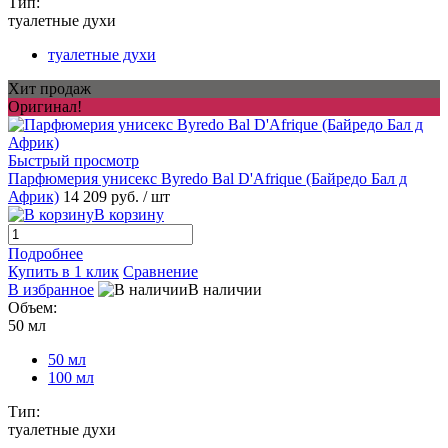
Тип:
туалетные духи
туалетные духи
Хит продаж
Оригинал!
Быстрый просмотр
Парфюмерия унисекс Byredo Bal D'Afrique (Байредо Бал д
Африк)
14 209 руб.
/ шт
В корзину
Подробнее
Купить в 1 клик
Сравнение
В избранное
В наличии
Объем:
50 мл
50 мл
100 мл
Тип:
туалетные духи