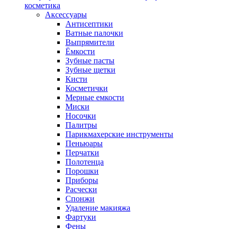
косметика
Аксессуары
Антисептики
Ватные палочки
Выпрямители
Ёмкости
Зубные пасты
Зубные щетки
Кисти
Косметички
Мерные емкости
Миски
Носочки
Палитры
Парикмахерские инструменты
Пеньюары
Перчатки
Полотенца
Порошки
Приборы
Расчески
Спонжи
Удаление макияжа
Фартуки
Фены