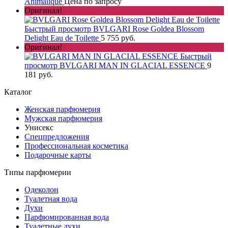
Animalique
Цена по запросу
Оригинал!
Быстрый просмотр
BVLGARI Rose Goldea Blossom
Delight Eau de Toilette
5 755 руб.
Оригинал!
Быстрый
просмотр
BVLGARI MAN IN GLACIAL ESSENCE
9
181 руб.
Каталог
Женская парфюмерия
Мужская парфюмерия
Унисекс
Спецпредложения
Профессиональная косметика
Подарочные карты
Типы парфюмерии
Одеколон
Туалетная вода
Духи
Парфюмированная вода
Туалетные духи