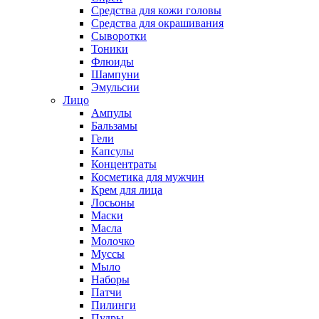
Средства для кожи головы
Средства для окрашивания
Сыворотки
Тоники
Флюиды
Шампуни
Эмульсии
Лицо
Ампулы
Бальзамы
Гели
Капсулы
Концентраты
Косметика для мужчин
Крем для лица
Лосьоны
Маски
Масла
Молочко
Муссы
Мыло
Наборы
Патчи
Пилинги
Пудры