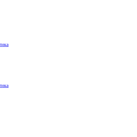
тика
тика