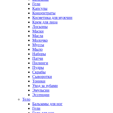
Гели
Капсулы
Концентраты
Косметика для мужчин
Крем для лица
Лосьоны
Маски
Масла
Молочко
Муссы
Мыло
Наборы
Патчи
Пилинги
Пудры
Скрабы
Сыворотки
Тоники
Уход за зубами
Эмульсии
Эссенции
Тело
Бальзамы для ног
Гели
Гели для ног