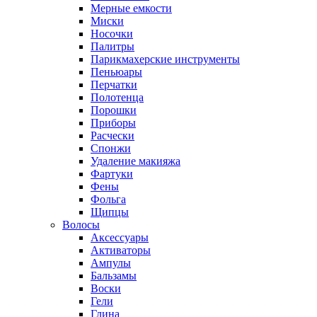
Мерные емкости
Миски
Носочки
Палитры
Парикмахерские инструменты
Пеньюары
Перчатки
Полотенца
Порошки
Приборы
Расчески
Спонжи
Удаление макияжа
Фартуки
Фены
Фольга
Щипцы
Волосы
Аксессуары
Активаторы
Ампулы
Бальзамы
Воски
Гели
Глина