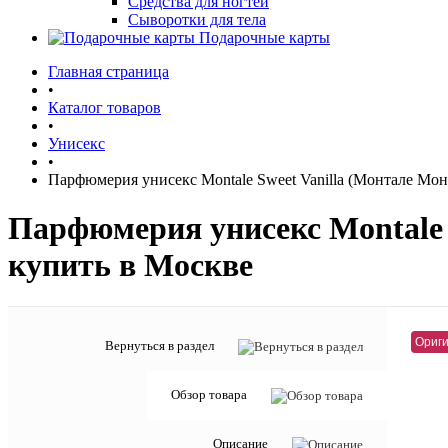
Средства для ногтей
Сыворотки для тела
Подарочные карты
Главная страница
•
Каталог товаров
•
Унисекс
•
Парфюмерия унисекс Montale Sweet Vanilla (Монтале Мо
Парфюмерия унисекс Montale
купить в Москве
Ориги
Вернуться в раздел
Обзор товара
Описание