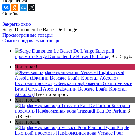
Поделиться
Ошибка
Закрыть окно
Serge Dumonten Le Baiser De L`ange
Просмотренные товары
Самые продаваемые товары
Быстрый
просмотр
Serge Dumonten Le Baiser De L`ange
9 715 руб.
Оригинал!
Быстрый просмотр
Женская парфюмерия Gianni Versace
Bright Crystal Absolu (Джанни Версаче Брайт Кристал
Абсолю)
Цена по запросу
Хит продаж
Быстрый
просмотр
Парфюмерная вода Trussardi Eau De Parfum
3
518 руб.
Хит продаж
Быстрый просмотр
Парфюмерная вода Versace Pour