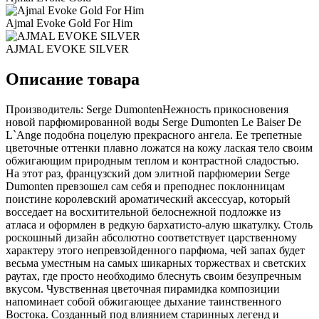
Ajmal Evoke Gold For Him
AJMAL EVOKE SILVER
Описание товара
Производитель: Serge DumontenНежность прикосновения
новой парфюмированной воды Serge Dumonten Le Baiser De
L`Ange подобна поцелую прекрасного ангела. Ее трепетные
цветочные оттенки плавно ложатся на кожу лаская тело своим
обжигающим природным теплом и контрастной сладостью.
На этот раз, французский дом элитной парфюмерии Serge
Dumonten превзошел сам себя и преподнес поклонницам
поистине королевский ароматический аксессуар, который
восседает на восхитительной белоснежной подложке из
атласа и оформлен в редкую бархатисто-алую шкатулку. Столь
роскошный дизайн абсолютно соответствует царственному
характеру этого непревзойденного парфюма, чей запах будет
весьма уместным на самых шикарных торжествах и светских
раутах, где просто необходимо блеснуть своим безупречным
вкусом. Чувственная цветочная пирамидка композиции
напоминает собой обжигающее дыхание таинственного
Востока. Созданный под влиянием старинных легенд и