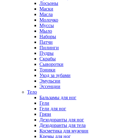
Лосьоны
Маски
Масла
Молочко
Муссы
Мыло
Наборы
Патчи
Пилинги
Пудры
Скрабы
Сыворотки
Тоники
Уход за зубами
Эмульсии
Эссенции
Тело
Бальзамы для ног
Гели
Гели для ног
Грязи
Дезодоранты для ног
Дезодоранты для тела
Косметика для мужчин
Кремы для ног