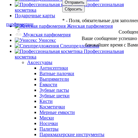
Профессиональная
косметика
Подарочные карты
*
- Поля, обязательные для заполне
Женская парфюмерия
Сообщен
Мужская парфюмерия
Ваше сообщение успешно 
Унисекс
ближайшее время с Вами
Спецпредложения
Профессиональная
косметика
Аксессуары
Антисептики
Ватные палочки
Выпрямители
Ёмкости
Зубные пасты
Зубные щетки
Кисти
Косметички
Мерные емкости
Миски
Носочки
Палитры
Парикмахерские инструменты