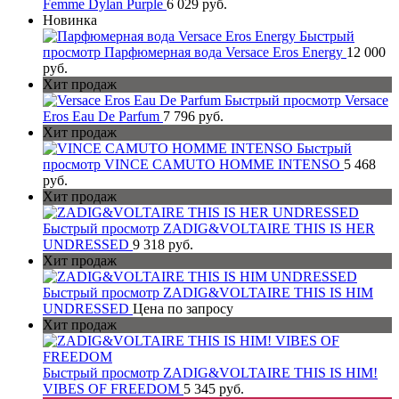
Femme Dylan Purple
6 029 руб.
Новинка
Быстрый
просмотр
Парфюмерная вода Versace Eros Energy
12 000
руб.
Хит продаж
Быстрый просмотр
Versace
Eros Eau De Parfum
7 796 руб.
Хит продаж
Быстрый
просмотр
VINCE CAMUTO HOMME INTENSO
5 468
руб.
Хит продаж
Быстрый просмотр
ZADIG&VOLTAIRE THIS IS HER
UNDRESSED
9 318 руб.
Хит продаж
Быстрый просмотр
ZADIG&VOLTAIRE THIS IS HIM
UNDRESSED
Цена по запросу
Хит продаж
Быстрый просмотр
ZADIG&VOLTAIRE THIS IS HIM!
VIBES OF FREEDOM
5 345 руб.