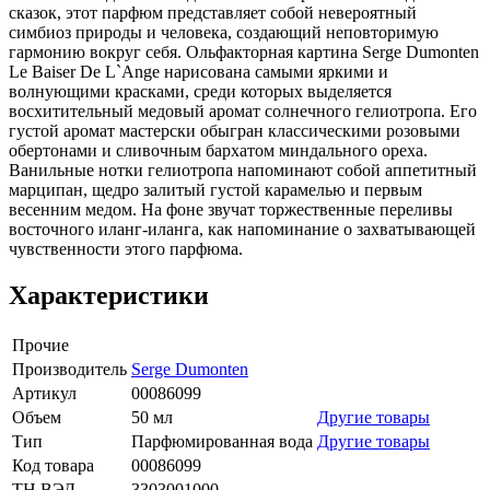
сказок, этот парфюм представляет собой невероятный
симбиоз природы и человека, создающий неповторимую
гармонию вокруг себя. Ольфакторная картина Serge Dumonten
Le Baiser De L`Ange нарисована самыми яркими и
волнующими красками, среди которых выделяется
восхитительный медовый аромат солнечного гелиотропа. Его
густой аромат мастерски обыгран классическими розовыми
обертонами и сливочным бархатом миндального ореха.
Ванильные нотки гелиотропа напоминают собой аппетитный
марципан, щедро залитый густой карамелью и первым
весенним медом. На фоне звучат торжественные переливы
восточного иланг-иланга, как напоминание о захватывающей
чувственности этого парфюма.
Характеристики
Прочие
Производитель
Serge Dumonten
Артикул
00086099
Объем
50 мл
Другие товары
Тип
Парфюмированная вода
Другие товары
Код товара
00086099
ТН ВЭД
3303001000