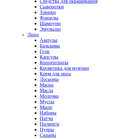
Средства для окрашивания
Сыворотки
Тоники
Флюиды
Шампуни
Эмульсии
Лицо
Ампулы
Бальзамы
Гели
Капсулы
Концентраты
Косметика для мужчин
Крем для лица
Лосьоны
Маски
Масла
Молочко
Муссы
Мыло
Наборы
Патчи
Пилинги
Пудры
Скрабы