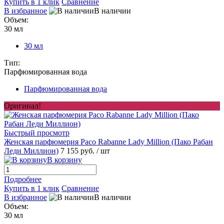
Купить в 1 клик
Сравнение
В избранное
В наличии
Объем:
30 мл
30 мл
Тип:
Парфюмированная вода
Парфюмированная вода
Оригинал!
Быстрый просмотр
Женская парфюмерия Paco Rabanne Lady Million (Пако Рабан
Леди Миллион)
7 155 руб.
/ шт
В корзину
Подробнее
Купить в 1 клик
Сравнение
В избранное
В наличии
Объем:
30 мл