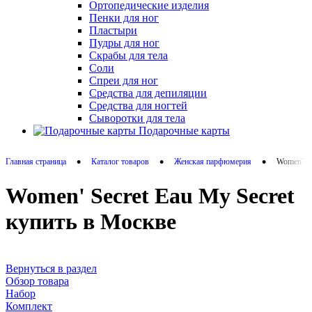
Ортопедические изделия
Пенки для ног
Пластыри
Пудры для ног
Скрабы для тела
Соли
Спреи для ног
Средства для депиляции
Средства для ногтей
Сыворотки для тела
Подарочные карты
•
•
•
Главная страница
Каталог товаров
Женская парфюмерия
Women' Se
Women' Secret Eau My Secret
купить в Москве
Вернуться в раздел
Обзор товара
Набор
Комплект