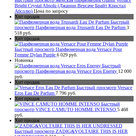
Быстрый просмотр
Женская парфюмерия Gianni Versace
Bright Crystal Absolu (Джанни Версаче Брайт Кристал
Абсолю)
Цена по запросу
Хит продаж
Быстрый
просмотр
Парфюмерная вода Trussardi Eau De Parfum
3
518 руб.
Хит продаж
Быстрый просмотр
Парфюмерная вода Versace Pour
Femme Dylan Purple
6 029 руб.
Новинка
Быстрый
просмотр
Парфюмерная вода Versace Eros Energy
12 000
руб.
Хит продаж
Быстрый просмотр
Versace
Eros Eau De Parfum
7 796 руб.
Хит продаж
Быстрый
просмотр
VINCE CAMUTO HOMME INTENSO
5 468
руб.
Хит продаж
Быстрый просмотр
ZADIG&VOLTAIRE THIS IS HER