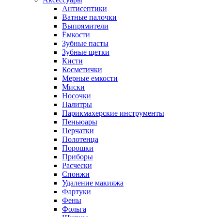
Антисептики
Ватные палочки
Выпрямители
Ёмкости
Зубные пасты
Зубные щетки
Кисти
Косметички
Мерные емкости
Миски
Носочки
Палитры
Парикмахерские инструменты
Пеньюары
Перчатки
Полотенца
Порошки
Приборы
Расчески
Спонжи
Удаление макияжа
Фартуки
Фены
Фольга