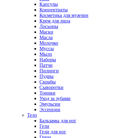
Капсулы
Концентраты
Косметика для мужчин
Крем для лица
Лосьоны
Маски
Масла
Молочко
Муссы
Мыло
Наборы
Патчи
Пилинги
Пудры
Скрабы
Сыворотки
Тоники
Уход за зубами
Эмульсии
Эссенции
Тело
Бальзамы для ног
Гели
Гели для ног
Грязи