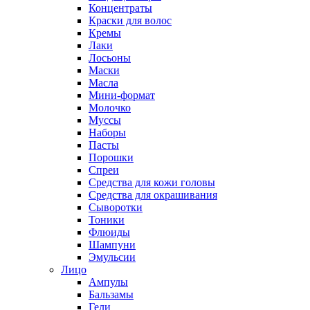
Концентраты
Краски для волос
Кремы
Лаки
Лосьоны
Маски
Масла
Мини-формат
Молочко
Муссы
Наборы
Пасты
Порошки
Спреи
Средства для кожи головы
Средства для окрашивания
Сыворотки
Тоники
Флюиды
Шампуни
Эмульсии
Лицо
Ампулы
Бальзамы
Гели