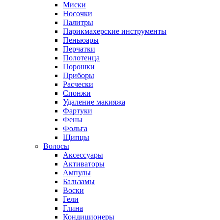
Миски
Носочки
Палитры
Парикмахерские инструменты
Пеньюары
Перчатки
Полотенца
Порошки
Приборы
Расчески
Спонжи
Удаление макияжа
Фартуки
Фены
Фольга
Щипцы
Волосы
Аксессуары
Активаторы
Ампулы
Бальзамы
Воски
Гели
Глина
Кондиционеры