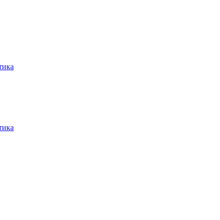
тика
тика