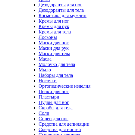
Дезодоранты для ног
Дезодоранты для тела
Косметика для мужчин
Кремы для ног
Кремы для рук
Кремы для тела
Лосьоны
Маски для ног
Маски для рук
Маски для тела
Масла
Молочко для тела
Мыло
Наборы для тела
Носочки
Ортопедические изделия
Пенки для ног
Пластыри
Пудры для ног
Скрабы для тела
Соли
Спреи для ног
Средства для депиляции
Средства для ногтей
Сыворотки для тела