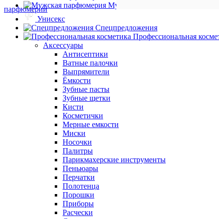
Мужская парфюмерия
Унисекс
Спецпредложения
Профессиональная косме
Аксессуары
Антисептики
Ватные палочки
Выпрямители
Ёмкости
Зубные пасты
Зубные щетки
Кисти
Косметички
Мерные емкости
Миски
Носочки
Палитры
Парикмахерские инструменты
Пеньюары
Перчатки
Полотенца
Порошки
Приборы
Расчески