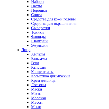
Наборы
Пасты
Порошки
Спреи
Средства для кожи головы
Средства для окрашивания
Сыворотки
Тоники
Флюиды
Шампуни
Эмульсии
Лицо
Ампулы
Бальзамы
Гели
Капсулы
Концентраты
Косметика для мужчин
Крем для лица
Лосьоны
Маски
Масла
Молочко
Муссы
Мыло