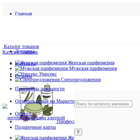
Главная
О магазине
Гарантия
Каталог товаров
Доставка
Каталог товаров
Женская парфюмерия
Контакты
Мужская парфюмерия
Унисекс
Отзывы
Спецпредложения
Программа лояльности
Оставить отзыв на Маркете
Оферта
Профессиональная косметика
Подарочные карты
Женская парфюмерия