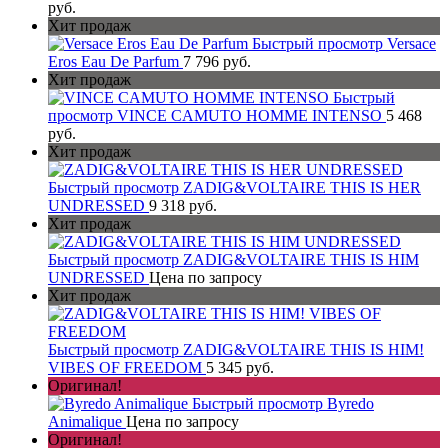
руб.
Хит продаж
Быстрый просмотр
Versace
Eros Eau De Parfum
7 796 руб.
Хит продаж
Быстрый
просмотр
VINCE CAMUTO HOMME INTENSO
5 468
руб.
Хит продаж
Быстрый просмотр
ZADIG&VOLTAIRE THIS IS HER
UNDRESSED
9 318 руб.
Хит продаж
Быстрый просмотр
ZADIG&VOLTAIRE THIS IS HIM
UNDRESSED
Цена по запросу
Хит продаж
Быстрый просмотр
ZADIG&VOLTAIRE THIS IS HIM!
VIBES OF FREEDOM
5 345 руб.
Оригинал!
Быстрый просмотр
Byredo
Animalique
Цена по запросу
Оригинал!