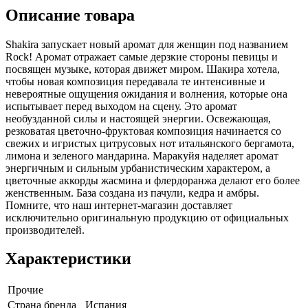
Описание товара
Shakira запускает новый аромат для женщин под названием
Rock! Аромат отражает самые дерзкие стороны певицы и
посвящен музыке, которая движет миром. Шакира хотела,
чтобы новая композиция передавала те интенсивные и
невероятные ощущения ожидания и волнения, которые она
испытывает перед выходом на сцену. Это аромат
необузданной силы и настоящей энергии. Освежающая,
резковатая цветочно-фруктовая композиция начинается со
свежих и игристых цитрусовых нот итальянского бергамота,
лимона и зеленого мандарина. Маракуйя наделяет аромат
энергичным и сильным урбанистическим характером, а
цветочные аккорды жасмина и флердоранжа делают его более
женственным. База создана из пачули, кедра и амбры.
Помните, что наш интернет-магазин доставляет
исключительно оригинальную продукцию от официальных
производителей.
Характеристики
Прочие
Страна бренда
Испания