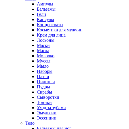
Ампулы
Бальзамы
Гели
Капсулы
Концентраты
Косметика для мужчин
Крем для лица
Лосьоны
Маски
Масла
Молочко
Муссы
Мыло
Наборы
Патчи
Пилинги
Пудры
Скрабы
Сыворотки
Тоники
Уход за зубами
Эмульсии
Эссенции
Тело
Бальзамы для ног