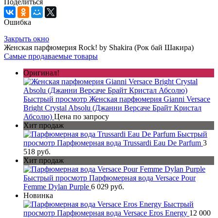
Поделиться
Ошибка
Закрыть окно
Женская парфюмерия Rock! by Shakira (Рок бай Шакира)
Самые продаваемые товары
Оригинал!
Быстрый просмотр
Женская парфюмерия Gianni Versace
Bright Crystal Absolu (Джанни Версаче Брайт Кристал
Абсолю)
Цена по запросу
Хит продаж
Быстрый
просмотр
Парфюмерная вода Trussardi Eau De Parfum
3
518 руб.
Хит продаж
Быстрый просмотр
Парфюмерная вода Versace Pour
Femme Dylan Purple
6 029 руб.
Новинка
Быстрый
просмотр
Парфюмерная вода Versace Eros Energy
12 000