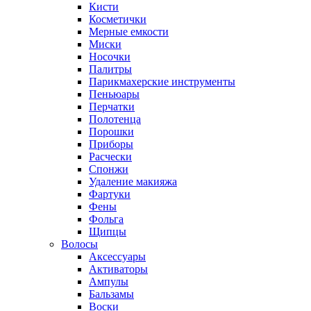
Кисти
Косметички
Мерные емкости
Миски
Носочки
Палитры
Парикмахерские инструменты
Пеньюары
Перчатки
Полотенца
Порошки
Приборы
Расчески
Спонжи
Удаление макияжа
Фартуки
Фены
Фольга
Щипцы
Волосы
Аксессуары
Активаторы
Ампулы
Бальзамы
Воски