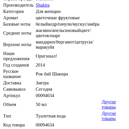
Производитель
Shakira
Категория
Для женщин
Аромат
цветочные фруктовые
Базовые ноты
белыйкедр/пачули/мускус/амбра
жасмин/апельсиновыйцвет/
Средние ноты
цветоктиаре
мандарин/бергамот/цитрусы/
Верхние ноты
маракуйя
Наши
Оригинал!
предложения
Год создания
2014
Русское
Рок бай Шакира
название
Доставка
Завтра
Самовывоз
Сегодня
Артикул
00094634
Другие
Объем
50 мл
товары
Другие
Тип
Туалетная вода
товары
Код товара
00094634