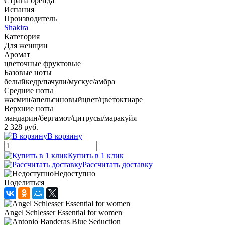
Страна бренда
Испания
Производитель
Shakira
Категория
Для женщин
Аромат
цветочные фруктовые
Базовые ноты
белыйкедр/пачули/мускус/амбра
Средние ноты
жасмин/апельсиновыйцвет/цветоктиаре
Верхние ноты
мандарин/бергамот/цитрусы/маракуйя
2 328 руб.
В корзину
Купить в 1 клик
Рассчитать доставку
Недоступно
Поделиться
Angel Schlesser Essential for women