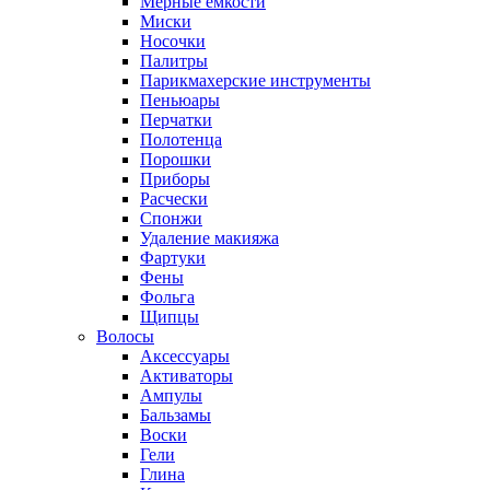
Мерные емкости
Миски
Носочки
Палитры
Парикмахерские инструменты
Пеньюары
Перчатки
Полотенца
Порошки
Приборы
Расчески
Спонжи
Удаление макияжа
Фартуки
Фены
Фольга
Щипцы
Волосы
Аксессуары
Активаторы
Ампулы
Бальзамы
Воски
Гели
Глина