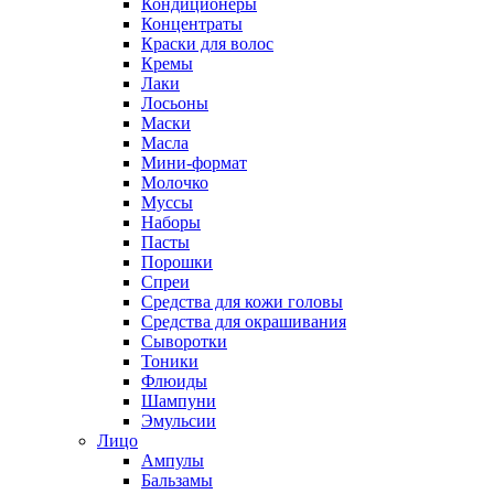
Кондиционеры
Концентраты
Краски для волос
Кремы
Лаки
Лосьоны
Маски
Масла
Мини-формат
Молочко
Муссы
Наборы
Пасты
Порошки
Спреи
Средства для кожи головы
Средства для окрашивания
Сыворотки
Тоники
Флюиды
Шампуни
Эмульсии
Лицо
Ампулы
Бальзамы