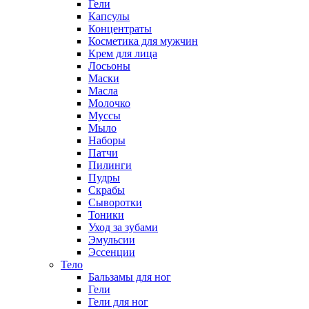
Гели
Капсулы
Концентраты
Косметика для мужчин
Крем для лица
Лосьоны
Маски
Масла
Молочко
Муссы
Мыло
Наборы
Патчи
Пилинги
Пудры
Скрабы
Сыворотки
Тоники
Уход за зубами
Эмульсии
Эссенции
Тело
Бальзамы для ног
Гели
Гели для ног