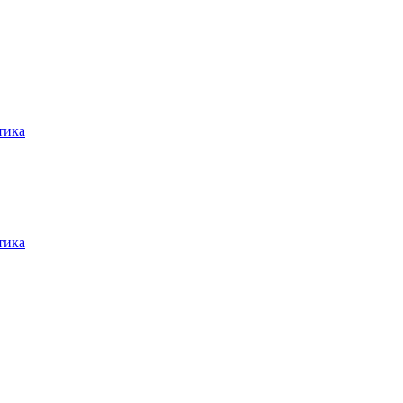
тика
тика