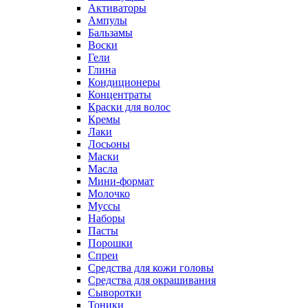
Активаторы
Ампулы
Бальзамы
Воски
Гели
Глина
Кондиционеры
Концентраты
Краски для волос
Кремы
Лаки
Лосьоны
Маски
Масла
Мини-формат
Молочко
Муссы
Наборы
Пасты
Порошки
Спреи
Средства для кожи головы
Средства для окрашивания
Сыворотки
Тоники