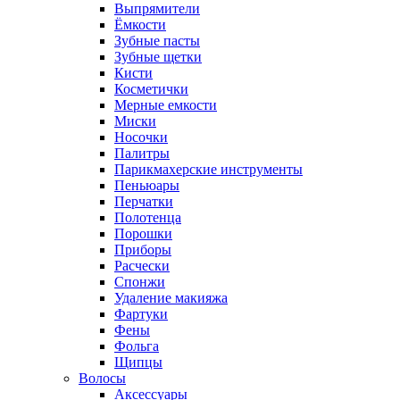
Выпрямители
Ёмкости
Зубные пасты
Зубные щетки
Кисти
Косметички
Мерные емкости
Миски
Носочки
Палитры
Парикмахерские инструменты
Пеньюары
Перчатки
Полотенца
Порошки
Приборы
Расчески
Спонжи
Удаление макияжа
Фартуки
Фены
Фольга
Щипцы
Волосы
Аксессуары