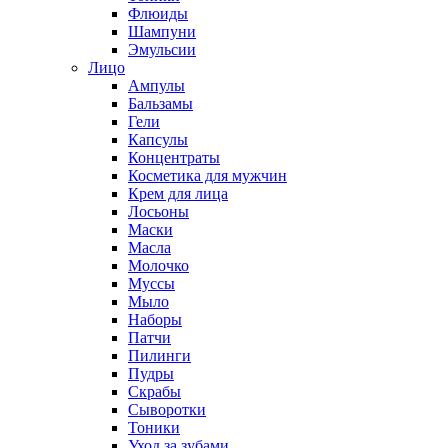
Флюиды
Шампуни
Эмульсии
Лицо
Ампулы
Бальзамы
Гели
Капсулы
Концентраты
Косметика для мужчин
Крем для лица
Лосьоны
Маски
Масла
Молочко
Муссы
Мыло
Наборы
Патчи
Пилинги
Пудры
Скрабы
Сыворотки
Тоники
Уход за зубами