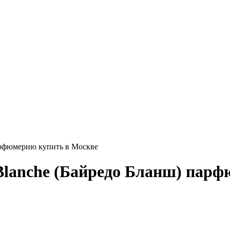
арфюмерию купить в Москве
Blanche (Байредо Бланш) парф