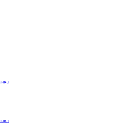
тика
тика