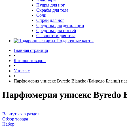
Пудры для ног
Скрабы для тела
Соли
Спреи для ног
Средства для депиляции
Средства для ногтей
Сыворотки для тела
Подарочные карты
Главная страница
•
Каталог товаров
•
Унисекс
•
Парфюмерия унисекс Byredo Blanche (Байредо Бланш) п
Парфюмерия унисекс Byredo 
Вернуться в раздел
Обзор товара
Набор