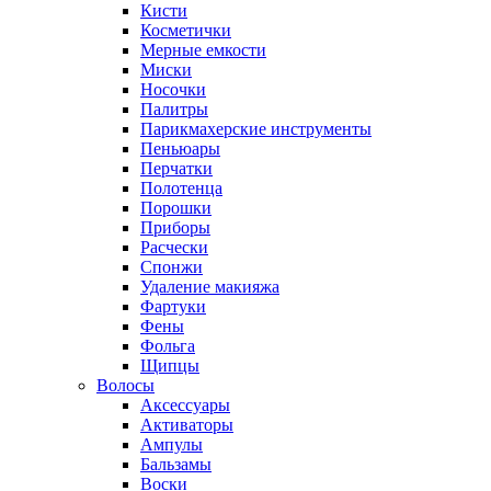
Кисти
Косметички
Мерные емкости
Миски
Носочки
Палитры
Парикмахерские инструменты
Пеньюары
Перчатки
Полотенца
Порошки
Приборы
Расчески
Спонжи
Удаление макияжа
Фартуки
Фены
Фольга
Щипцы
Волосы
Аксессуары
Активаторы
Ампулы
Бальзамы
Воски