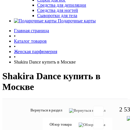
Средства для депиляции
Средства для ногтей
Сыворотки для тела
Подарочные карты
Главная страница
•
Каталог товаров
•
Женская парфюмерия
•
Shakira Dance купить в Москве
Shakira Dance купить в
Москве
2 53
Вернуться в раздел
Обзор товара
Отзывов: