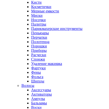
Кисти
Косметички
Мерные емкости
Миски
Носочки
Палитры
Парикмахерские инструменты
Пеньюары
Перчатки
Полотенца
Порошки
Приборы
Расчески
Спонжи
Удаление макияжа
Фартуки
Фены
Фольга
Щипцы
Волосы
Аксессуары
Активаторы
Ампулы
Бальзамы
Воски