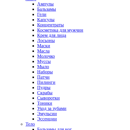
Ампулы
Бальзамы
Гели
Капсулы
Концентраты
Косметика для мужчин
Крем для лица
Лосьоны
Маски
Масла
Молочко
Муссы
Мыло
Наборы
Патчи
Пилинги
Пудры
Скрабы
Сыворотки
Тоники
Уход за зубами
Эмульсии
Эссенции
Тело
Бальзамы для ног