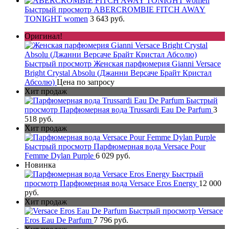
Быстрый просмотр
ABERCROMBIE FITCH AWAY
TONIGHT women
3 643 руб.
Оригинал!
Быстрый просмотр
Женская парфюмерия Gianni Versace
Bright Crystal Absolu (Джанни Версаче Брайт Кристал
Абсолю)
Цена по запросу
Хит продаж
Быстрый
просмотр
Парфюмерная вода Trussardi Eau De Parfum
3
518 руб.
Хит продаж
Быстрый просмотр
Парфюмерная вода Versace Pour
Femme Dylan Purple
6 029 руб.
Новинка
Быстрый
просмотр
Парфюмерная вода Versace Eros Energy
12 000
руб.
Хит продаж
Быстрый просмотр
Versace
Eros Eau De Parfum
7 796 руб.