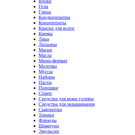
Воски
Гели
Глина
Кондиционеры
Концентраты
Краски для волос
Кремы
Лаки
Лосьоны
Маски
Масла
Мини-формат
Молочко
Муссы
Наборы
Пасты
Порошки
Спреи
Средства для кожи головы
Средства для окрашивания
Сыворотки
Тоники
Флюиды
Шампуни
Эмульсии