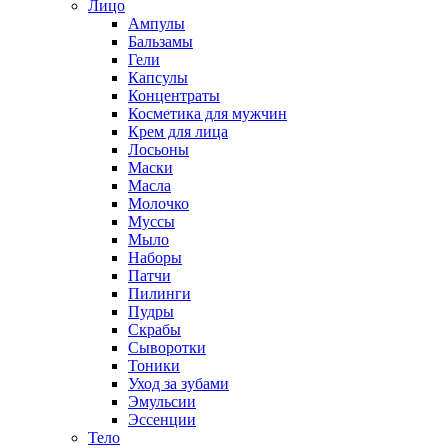
Лицо
Ампулы
Бальзамы
Гели
Капсулы
Концентраты
Косметика для мужчин
Крем для лица
Лосьоны
Маски
Масла
Молочко
Муссы
Мыло
Наборы
Патчи
Пилинги
Пудры
Скрабы
Сыворотки
Тоники
Уход за зубами
Эмульсии
Эссенции
Тело