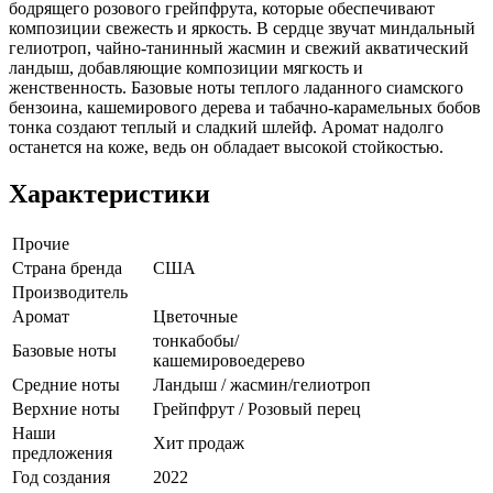
бодрящего розового грейпфрута, которые обеспечивают
композиции свежесть и яркость. В сердце звучат миндальный
гелиотроп, чайно-танинный жасмин и свежий акватический
ландыш, добавляющие композиции мягкость и
женственность. Базовые ноты теплого ладанного сиамского
бензоина, кашемирового дерева и табачно-карамельных бобов
тонка создают теплый и сладкий шлейф. Аромат надолго
останется на коже, ведь он обладает высокой стойкостью.
Характеристики
Прочие
Страна бренда
США
Производитель
Аромат
Цветочные
тонкабобы/
Базовые ноты
кашемировоедерево
Средние ноты
Ландыш / жасмин/гелиотроп
Верхние ноты
Грейпфрут / Розовый перец
Наши
Хит продаж
предложения
Год создания
2022