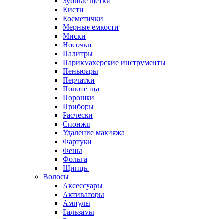
Зубные щетки
Кисти
Косметички
Мерные емкости
Миски
Носочки
Палитры
Парикмахерские инструменты
Пеньюары
Перчатки
Полотенца
Порошки
Приборы
Расчески
Спонжи
Удаление макияжа
Фартуки
Фены
Фольга
Щипцы
Волосы
Аксессуары
Активаторы
Ампулы
Бальзамы