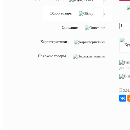
Обзор товара
Отзывов:
Описание
Характеристики
Добавить
отзыв
Похожие товары
Артикул:
00086027
доста
Описан
товара:
Поде
Туалетные
духи
или
Парфюмер
вода
-
(Eau
De