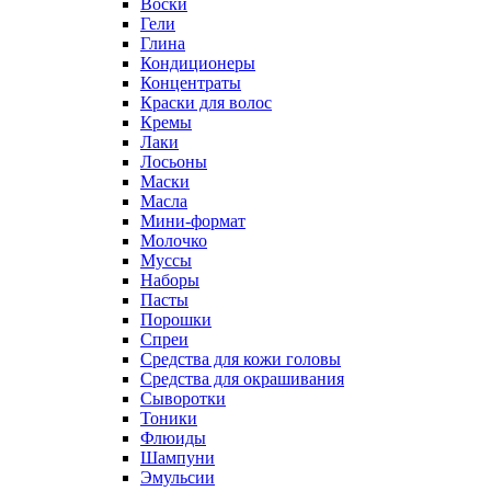
Воски
Гели
Глина
Кондиционеры
Концентраты
Краски для волос
Кремы
Лаки
Лосьоны
Маски
Масла
Мини-формат
Молочко
Муссы
Наборы
Пасты
Порошки
Спреи
Средства для кожи головы
Средства для окрашивания
Сыворотки
Тоники
Флюиды
Шампуни
Эмульсии