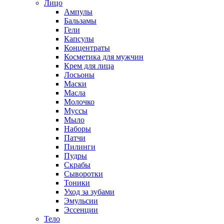
Лицо
Ампулы
Бальзамы
Гели
Капсулы
Концентраты
Косметика для мужчин
Крем для лица
Лосьоны
Маски
Масла
Молочко
Муссы
Мыло
Наборы
Патчи
Пилинги
Пудры
Скрабы
Сыворотки
Тоники
Уход за зубами
Эмульсии
Эссенции
Тело