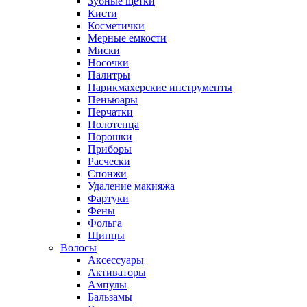
Зубные щетки
Кисти
Косметички
Мерные емкости
Миски
Носочки
Палитры
Парикмахерские инструменты
Пеньюары
Перчатки
Полотенца
Порошки
Приборы
Расчески
Спонжи
Удаление макияжа
Фартуки
Фены
Фольга
Щипцы
Волосы
Аксессуары
Активаторы
Ампулы
Бальзамы