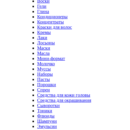
Воски
Гели
Глина
Кондиционеры
Концентраты
Краски для волос
Кремы
Лаки
Лосьоны
Маски
Масла
Мини-формат
Молочко
Муссы
Наборы
Пасты
Порошки
Спреи
Средства для кожи головы
Средства для окрашивания
Сыворотки
Тоники
Флюиды
Шампуни
Эмульсии