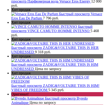
просмотр
Парфюмерная вода Versace Eros Energy
12 000
руб.
Хит продаж
Быстрый просмотр
Versace
Eros Eau De Parfum
7 796 руб.
Хит продаж
Быстрый
просмотр
VINCE CAMUTO HOMME INTENSO
5 468
руб.
Хит продаж
Быстрый просмотр
ZADIG&VOLTAIRE THIS IS HER
UNDRESSED
9 318 руб.
Хит продаж
Быстрый просмотр
ZADIG&VOLTAIRE THIS IS HIM
UNDRESSED
Цена по запросу
Хит продаж
Быстрый просмотр
ZADIG&VOLTAIRE THIS IS HIM!
VIBES OF FREEDOM
5 345 руб.
Оригинал!
Быстрый просмотр
Byredo
Animalique
Цена по запросу