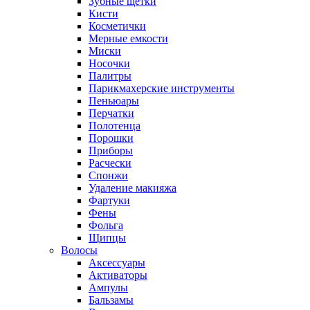
Зубные щетки
Кисти
Косметички
Мерные емкости
Миски
Носочки
Палитры
Парикмахерские инструменты
Пеньюары
Перчатки
Полотенца
Порошки
Приборы
Расчески
Спонжи
Удаление макияжа
Фартуки
Фены
Фольга
Щипцы
Волосы
Аксессуары
Активаторы
Ампулы
Бальзамы