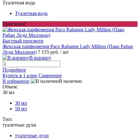
Туалетная вода
Туалетная вода
Оригинал!
Быстрый просмотр
Женская парфюмерия Paco Rabanne Lady Million (Пако Рабан
Леди Миллион)
7 155 руб.
/ шт
В корзину
Подробнее
Купить в 1 клик
Сравнение
В избранное
В наличии
Объем:
30 мл
30 мл
50 мл
Тип:
туалетные духи
туалетные духи