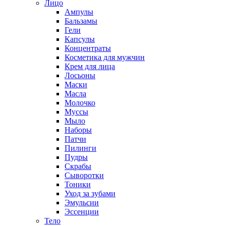
Лицо
Ампулы
Бальзамы
Гели
Капсулы
Концентраты
Косметика для мужчин
Крем для лица
Лосьоны
Маски
Масла
Молочко
Муссы
Мыло
Наборы
Патчи
Пилинги
Пудры
Скрабы
Сыворотки
Тоники
Уход за зубами
Эмульсии
Эссенции
Тело