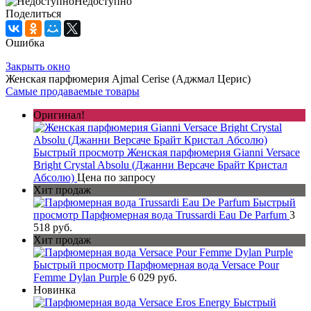
Недоступно
Поделиться
Ошибка
Закрыть окно
Женская парфюмерия Ajmal Cerise (Аджмал Церис)
Самые продаваемые товары
Оригинал!
Быстрый просмотр
Женская парфюмерия Gianni Versace
Bright Crystal Absolu (Джанни Версаче Брайт Кристал
Абсолю)
Цена по запросу
Хит продаж
Быстрый
просмотр
Парфюмерная вода Trussardi Eau De Parfum
3
518 руб.
Хит продаж
Быстрый просмотр
Парфюмерная вода Versace Pour
Femme Dylan Purple
6 029 руб.
Новинка
Быстрый