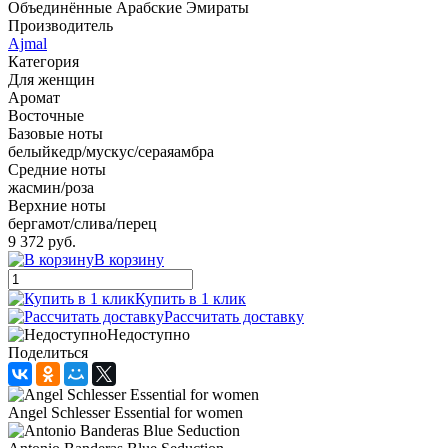
Объединённые Арабские Эмираты
Производитель
Ajmal
Категория
Для женщин
Аромат
Восточные
Базовые ноты
белыйкедр/мускус/сераяамбра
Средние ноты
жасмин/роза
Верхние ноты
бергамот/слива/перец
9 372 руб.
В корзину
Купить в 1 клик
Рассчитать доставку
Недоступно
Поделиться
Angel Schlesser Essential for women