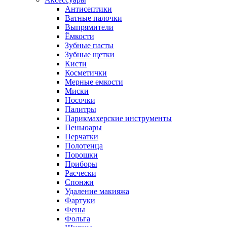
Антисептики
Ватные палочки
Выпрямители
Ёмкости
Зубные пасты
Зубные щетки
Кисти
Косметички
Мерные емкости
Миски
Носочки
Палитры
Парикмахерские инструменты
Пеньюары
Перчатки
Полотенца
Порошки
Приборы
Расчески
Спонжи
Удаление макияжа
Фартуки
Фены
Фольга