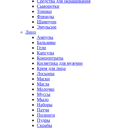
Средства для окрашивания
Сыворотки
Тоники
Флюиды
Шампуни
Эмульсии
Лицо
Ампулы
Бальзамы
Гели
Капсулы
Концентраты
Косметика для мужчин
Крем для лица
Лосьоны
Маски
Масла
Молочко
Муссы
Мыло
Наборы
Патчи
Пилинги
Пудры
Скрабы