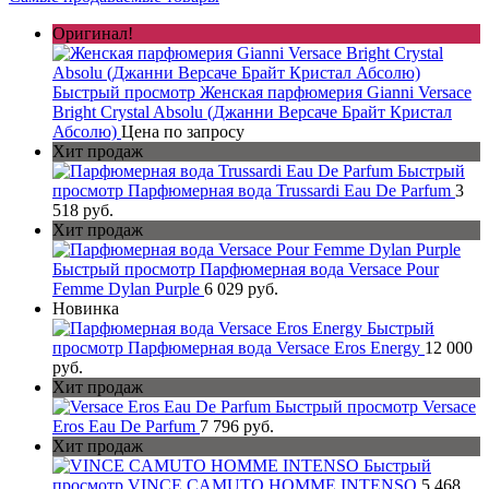
Оригинал!
Быстрый просмотр
Женская парфюмерия Gianni Versace
Bright Crystal Absolu (Джанни Версаче Брайт Кристал
Абсолю)
Цена по запросу
Хит продаж
Быстрый
просмотр
Парфюмерная вода Trussardi Eau De Parfum
3
518 руб.
Хит продаж
Быстрый просмотр
Парфюмерная вода Versace Pour
Femme Dylan Purple
6 029 руб.
Новинка
Быстрый
просмотр
Парфюмерная вода Versace Eros Energy
12 000
руб.
Хит продаж
Быстрый просмотр
Versace
Eros Eau De Parfum
7 796 руб.
Хит продаж
Быстрый
просмотр
VINCE CAMUTO HOMME INTENSO
5 468