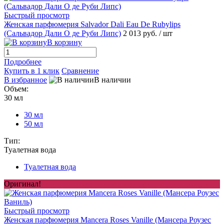
Быстрый просмотр
Женская парфюмерия Salvador Dali Eau De Rubylips
(Сальвадор Дали О де Руби Липс)
2 013 руб.
/ шт
В корзину
Подробнее
Купить в 1 клик
Сравнение
В избранное
В наличии
Объем:
30 мл
30 мл
50 мл
Тип:
Туалетная вода
Туалетная вода
Оригинал!
Быстрый просмотр
Женская парфюмерия Mancera Roses Vanille (Мансера Роузес