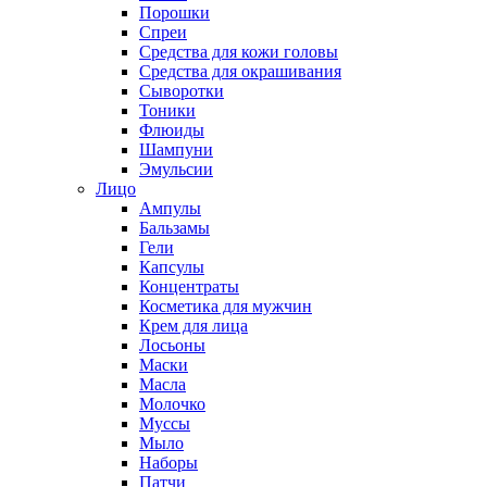
Порошки
Спреи
Средства для кожи головы
Средства для окрашивания
Сыворотки
Тоники
Флюиды
Шампуни
Эмульсии
Лицо
Ампулы
Бальзамы
Гели
Капсулы
Концентраты
Косметика для мужчин
Крем для лица
Лосьоны
Маски
Масла
Молочко
Муссы
Мыло
Наборы
Патчи