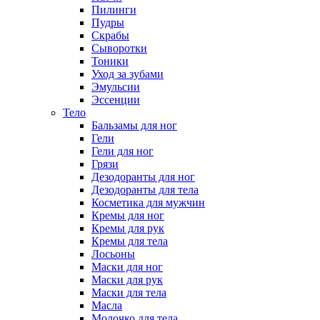
Пилинги
Пудры
Скрабы
Сыворотки
Тоники
Уход за зубами
Эмульсии
Эссенции
Тело
Бальзамы для ног
Гели
Гели для ног
Грязи
Дезодоранты для ног
Дезодоранты для тела
Косметика для мужчин
Кремы для ног
Кремы для рук
Кремы для тела
Лосьоны
Маски для ног
Маски для рук
Маски для тела
Масла
Молочко для тела