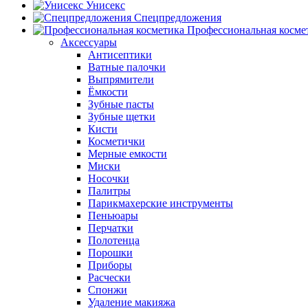
Унисекс
Спецпредложения
Профессиональная косме
Аксессуары
Антисептики
Ватные палочки
Выпрямители
Ёмкости
Зубные пасты
Зубные щетки
Кисти
Косметички
Мерные емкости
Миски
Носочки
Палитры
Парикмахерские инструменты
Пеньюары
Перчатки
Полотенца
Порошки
Приборы
Расчески
Спонжи
Удаление макияжа