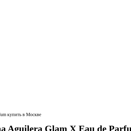
rfum купить в Москве
a Aguilera Glam X Eau de Parf