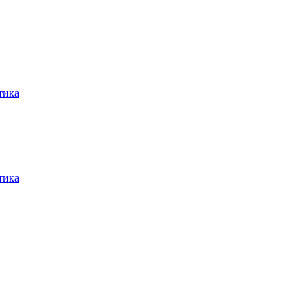
тика
тика