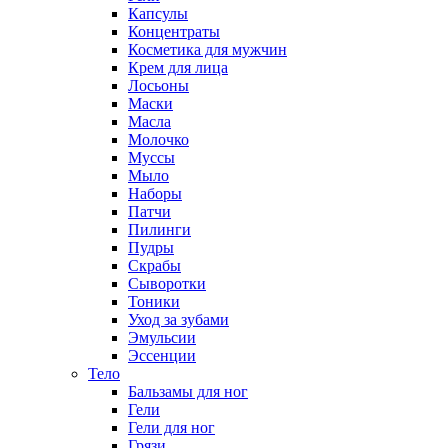
Капсулы
Концентраты
Косметика для мужчин
Крем для лица
Лосьоны
Маски
Масла
Молочко
Муссы
Мыло
Наборы
Патчи
Пилинги
Пудры
Скрабы
Сыворотки
Тоники
Уход за зубами
Эмульсии
Эссенции
Тело
Бальзамы для ног
Гели
Гели для ног
Грязи