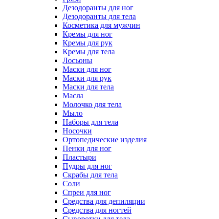
Дезодоранты для ног
Дезодоранты для тела
Косметика для мужчин
Кремы для ног
Кремы для рук
Кремы для тела
Лосьоны
Маски для ног
Маски для рук
Маски для тела
Масла
Молочко для тела
Мыло
Наборы для тела
Носочки
Ортопедические изделия
Пенки для ног
Пластыри
Пудры для ног
Скрабы для тела
Соли
Спреи для ног
Средства для депиляции
Средства для ногтей
Сыворотки для тела