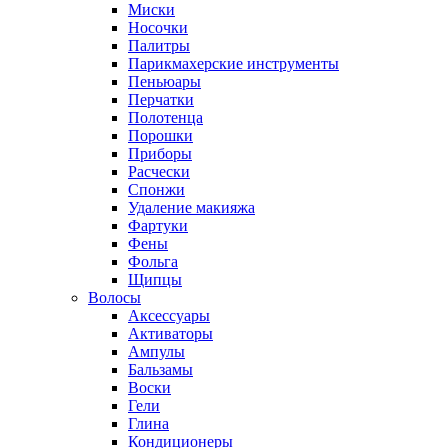
Миски
Носочки
Палитры
Парикмахерские инструменты
Пеньюары
Перчатки
Полотенца
Порошки
Приборы
Расчески
Спонжи
Удаление макияжа
Фартуки
Фены
Фольга
Щипцы
Волосы
Аксессуары
Активаторы
Ампулы
Бальзамы
Воски
Гели
Глина
Кондиционеры