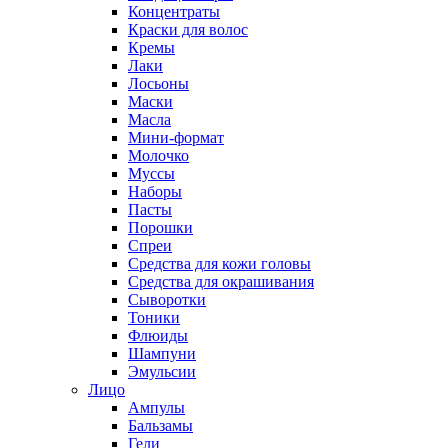
Концентраты
Краски для волос
Кремы
Лаки
Лосьоны
Маски
Масла
Мини-формат
Молочко
Муссы
Наборы
Пасты
Порошки
Спреи
Средства для кожи головы
Средства для окрашивания
Сыворотки
Тоники
Флюиды
Шампуни
Эмульсии
Лицо
Ампулы
Бальзамы
Гели