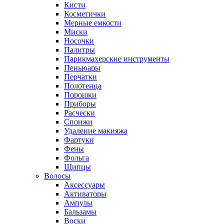
Кисти
Косметички
Мерные емкости
Миски
Носочки
Палитры
Парикмахерские инструменты
Пеньюары
Перчатки
Полотенца
Порошки
Приборы
Расчески
Спонжи
Удаление макияжа
Фартуки
Фены
Фольга
Щипцы
Волосы
Аксессуары
Активаторы
Ампулы
Бальзамы
Воски