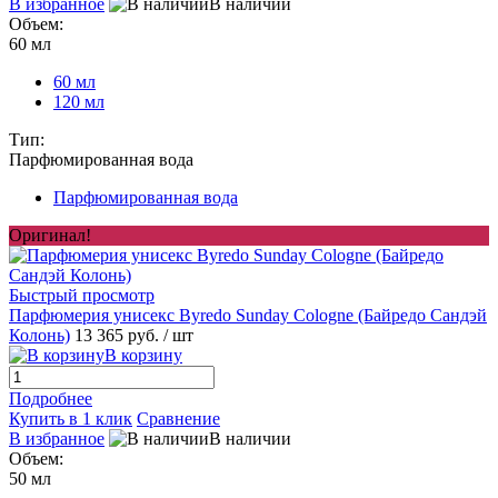
В избранное
В наличии
Объем:
60 мл
60 мл
120 мл
Тип:
Парфюмированная вода
Парфюмированная вода
Оригинал!
Быстрый просмотр
Парфюмерия унисекс Byredo Sunday Cologne (Байредо Сандэй
Колонь)
13 365 руб.
/ шт
В корзину
Подробнее
Купить в 1 клик
Сравнение
В избранное
В наличии
Объем:
50 мл