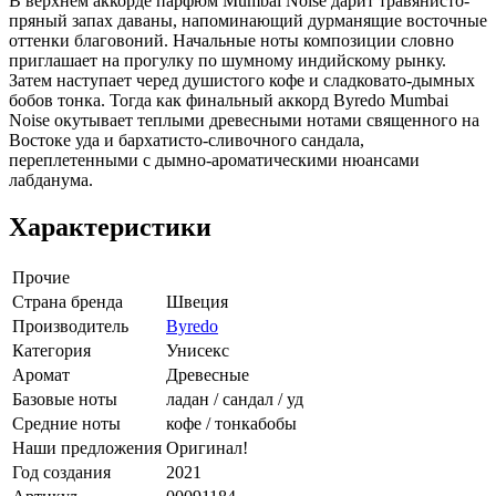
В верхнем аккорде парфюм Mumbai Noise дарит травянисто-
пряный запах даваны, напоминающий дурманящие восточные
оттенки благовоний. Начальные ноты композиции словно
приглашает на прогулку по шумному индийскому рынку.
Затем наступает черед душистого кофе и сладковато-дымных
бобов тонка. Тогда как финальный аккорд Byredo Mumbai
Noise окутывает теплыми древесными нотами священного на
Востоке уда и бархатисто-сливочного сандала,
переплетенными с дымно-ароматическими нюансами
лабданума.
Характеристики
Прочие
Страна бренда
Швеция
Производитель
Byredo
Категория
Унисекс
Аромат
Древесные
Базовые ноты
ладан / сандал / уд
Средние ноты
кофе / тонкабобы
Наши предложения
Оригинал!
Год создания
2021