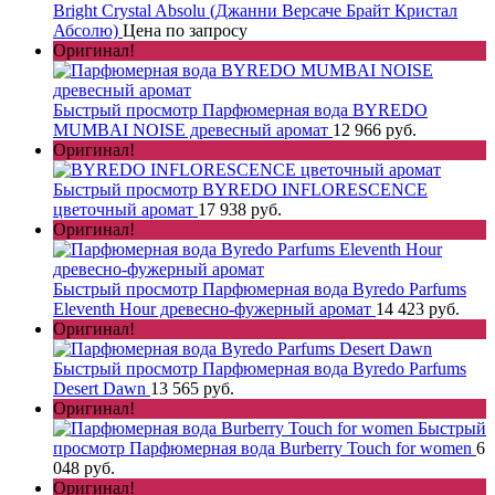
Bright Crystal Absolu (Джанни Версаче Брайт Кристал
Абсолю)
Цена по запросу
Оригинал!
Быстрый просмотр
Парфюмерная вода BYREDO
MUMBAI NOISE древесный аромат
12 966 руб.
Оригинал!
Быстрый просмотр
BYREDO INFLORESСENСE
цветочный аромат
17 938 руб.
Оригинал!
Быстрый просмотр
Парфюмерная вода Byredo Parfums
Eleventh Hour древесно-фужерный аромат
14 423 руб.
Оригинал!
Быстрый просмотр
Парфюмерная вода Byredo Parfums
Desert Dawn
13 565 руб.
Оригинал!
Быстрый
просмотр
Парфюмерная вода Burberry Touch for women
6
048 руб.
Оригинал!