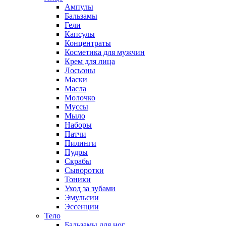
Ампулы
Бальзамы
Гели
Капсулы
Концентраты
Косметика для мужчин
Крем для лица
Лосьоны
Маски
Масла
Молочко
Муссы
Мыло
Наборы
Патчи
Пилинги
Пудры
Скрабы
Сыворотки
Тоники
Уход за зубами
Эмульсии
Эссенции
Тело
Бальзамы для ног