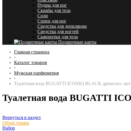
Пудры для ног
Скрабы для тела
Соли
Спреи для ног
Средства для депиляции
Средства для ногтей
Сыворотки для тела
Подарочные карты
Главная страница
•
Каталог товаров
•
Мужская парфюмерия
•
Туалетная вода BUGATTI ICONIQ BLACK древесно- цитр
Туалетная вода BUGATTI ICO
Вернуться в раздел
Обзор товара
Набор