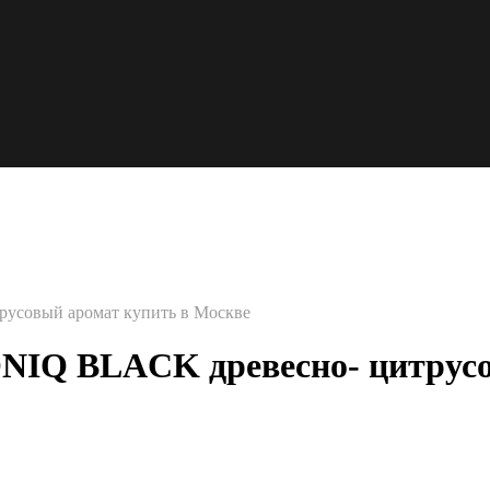
усовый аромат купить в Москве
NIQ BLACK древесно- цитрусо