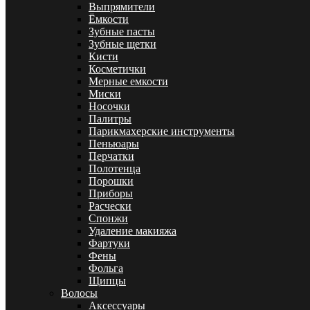
Выпрямители
Ёмкости
Зубные пасты
Зубные щетки
Кисти
Косметички
Мерные емкости
Миски
Носочки
Палитры
Парикмахерские инструменты
Пеньюары
Перчатки
Полотенца
Порошки
Приборы
Расчески
Спонжи
Удаление макияжа
Фартуки
Фены
Фольга
Щипцы
Волосы
Аксессуары