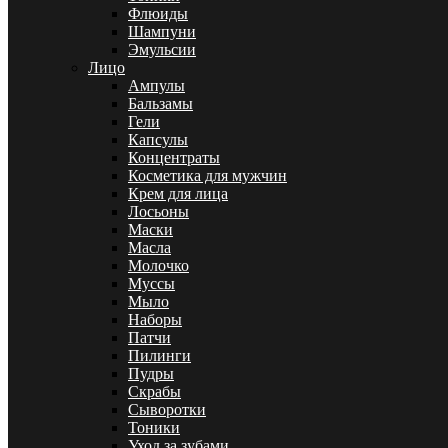
Флюиды
Шампуни
Эмульсии
Лицо
Ампулы
Бальзамы
Гели
Капсулы
Концентраты
Косметика для мужчин
Крем для лица
Лосьоны
Маски
Масла
Молочко
Муссы
Мыло
Наборы
Патчи
Пилинги
Пудры
Скрабы
Сыворотки
Тоники
Уход за зубами