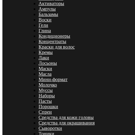
Активаторы
Ампулы
Бальзамы
Воски
Гели
Глина
Кондиционеры
Концентраты
Краски для волос
Кремы
Лаки
Лосьоны
Маски
Масла
Мини-формат
Молочко
Муссы
Наборы
Пасты
Порошки
Спреи
Средства для кожи головы
Средства для окрашивания
Сыворотки
Тоники