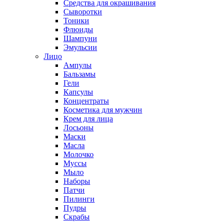
Средства для окрашивания
Сыворотки
Тоники
Флюиды
Шампуни
Эмульсии
Лицо
Ампулы
Бальзамы
Гели
Капсулы
Концентраты
Косметика для мужчин
Крем для лица
Лосьоны
Маски
Масла
Молочко
Муссы
Мыло
Наборы
Патчи
Пилинги
Пудры
Скрабы