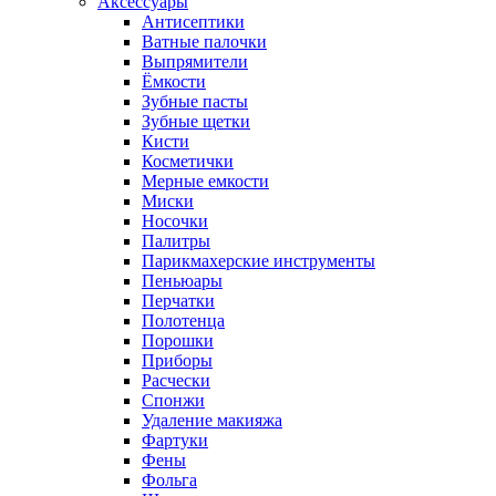
Аксессуары
Антисептики
Ватные палочки
Выпрямители
Ёмкости
Зубные пасты
Зубные щетки
Кисти
Косметички
Мерные емкости
Миски
Носочки
Палитры
Парикмахерские инструменты
Пеньюары
Перчатки
Полотенца
Порошки
Приборы
Расчески
Спонжи
Удаление макияжа
Фартуки
Фены
Фольга