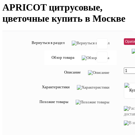
APRICOT цитрусовые,
цветочные купить в Москве
10 
Ориги
Вернуться в раздел
Обзор товара
Отзывов:
Описание
Характеристики
Добавить
отзыв
Похожие товары
Артикул:
00107334
доста
Другие
вариант