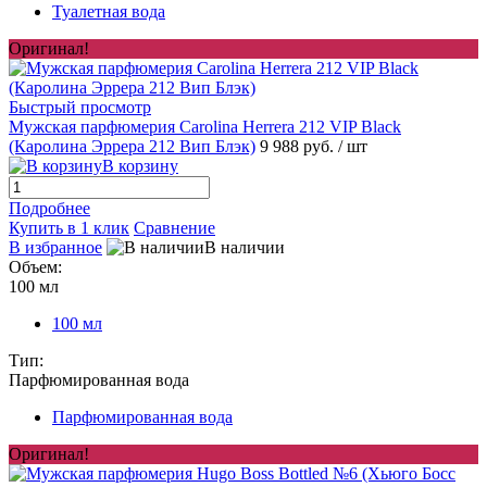
Туалетная вода
Оригинал!
Быстрый просмотр
Мужская парфюмерия Carolina Herrera 212 VIP Black
(Каролина Эррера 212 Вип Блэк)
9 988 руб.
/ шт
В корзину
Подробнее
Купить в 1 клик
Сравнение
В избранное
В наличии
Объем:
100 мл
100 мл
Тип:
Парфюмированная вода
Парфюмированная вода
Оригинал!