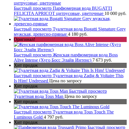
Быстрый просмотр
Парфюмерная вода BUGATTI
FELICITA APRICOT цитрусовые, цветочные
10 000 руб.
Быстрый просмотр
Туалетная вода Bugatti Signature Grey
мужская, древесно-пряные
4 180 руб.
Оригинал!
Быстрый просмотр
Женская парфюмерная вода Boss
Alive Intense (Хуго Босс Элайв Интенс)
7 673 руб.
Хит продаж
Быстрый просмотр
Туалетная вода Zadig & Voltaire This
Is Him! Undressed
Цена по запросу
Хит продаж
Быстрый просмотр
Туалетная вода Tous Man
Цена по запросу
Хит продаж
Быстрый просмотр
Туалетная вода Tous Touch The
Luminous Gold
4 797 руб.
Хит продаж
Быстрый просмотр