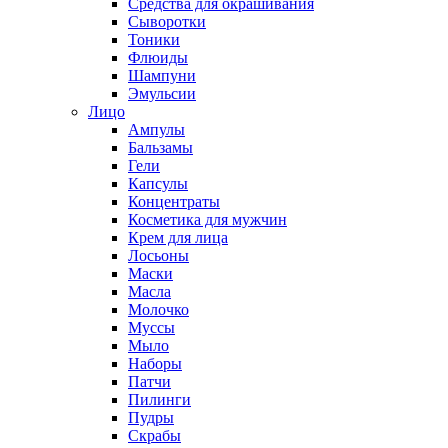
Средства для окрашивания
Сыворотки
Тоники
Флюиды
Шампуни
Эмульсии
Лицо
Ампулы
Бальзамы
Гели
Капсулы
Концентраты
Косметика для мужчин
Крем для лица
Лосьоны
Маски
Масла
Молочко
Муссы
Мыло
Наборы
Патчи
Пилинги
Пудры
Скрабы