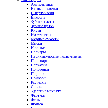
Антисептики
Ватные палочки
Выпрямители
Ёмкости
Зубные пасты
Зубные щетки
Кисти
Косметички
Мерные емкости
Миски
Носочки
Палитры
Парикмахерские инструменты
Пеньюары
Перчатки
Полотенца
Порошки
Приборы
Расчески
Спонжи
Удаление макияжа
Фартуки
Фены
Фольга