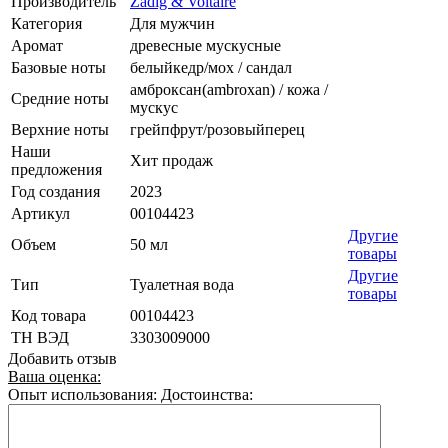
Производитель
Zadig & Voltaire
Категория
Для мужчин
Аромат
древесные мускусные
Базовые ноты
белыйкедр/мох / сандал
амброксан(ambroxan) / кожа /
Средние ноты
мускус
Верхние ноты
грейпфрут/розовыйперец
Наши
Хит продаж
предложения
Год создания
2023
Артикул
00104423
Другие
Объем
50 мл
товары
Другие
Тип
Туалетная вода
товары
Код товара
00104423
ТН ВЭД
3303009000
Добавить отзыв
Ваша оценка:
Опыт использования:
Достоинства: