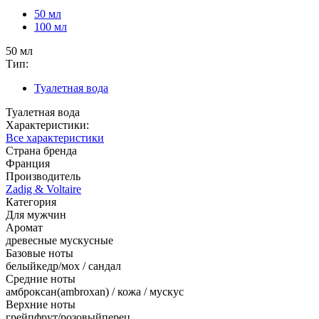
50 мл
100 мл
50 мл
Тип:
Туалетная вода
Туалетная вода
Характеристики:
Все характеристики
Страна бренда
Франция
Производитель
Zadig & Voltaire
Категория
Для мужчин
Аромат
древесные мускусные
Базовые ноты
белыйкедр/мох / сандал
Средние ноты
амброксан(ambroxan) / кожа / мускус
Верхние ноты
грейпфрут/розовыйперец