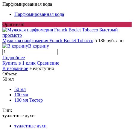
Парфюмированная вода
Парфюмированная вода
Оригинал!
Быстрый
просмотр
Мужская парфюмерия Franck Boclet Tobacco
5 186 руб.
/ шт
В корзину
Подробнее
Купить в 1 клик
Сравнение
В избранное
Недоступно
Объем:
50 мл
50 мл
100 мл
100 мл Тестер
Тип:
туалетные духи
туалетные духи