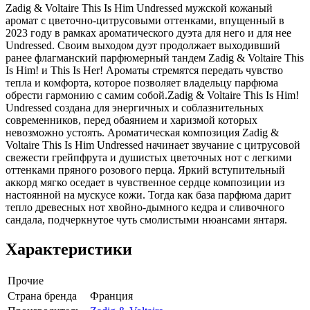
Zadig & Voltaire This Is Him Undressed мужской кожаный
аромат с цветочно-цитрусовыми оттенками, впущенный в
2023 году в рамках ароматического дуэта для него и для нее
Undressed. Своим выходом дуэт продолжает выходивший
ранее флагманский парфюмерный тандем Zadig & Voltaire This
Is Him! и This Is Her! Ароматы стремятся передать чувство
тепла и комфорта, которое позволяет владельцу парфюма
обрести гармонию с самим собой.Zadig & Voltaire This Is Him!
Undressed создана для энергичных и соблазнительных
современников, перед обаянием и харизмой которых
невозможно устоять. Ароматическая композиция Zadig &
Voltaire This Is Him Undressed начинает звучание с цитрусовой
свежести грейпфрута и душистых цветочных нот с легкими
оттенками пряного розового перца. Яркий вступительный
аккорд мягко оседает в чувственное сердце композиции из
настоянной на мускусе кожи. Тогда как база парфюма дарит
тепло древесных нот хвойно-дымного кедра и сливочного
сандала, подчеркнутое чуть смолистыми нюансами янтаря.
Характеристики
Прочие
Страна бренда
Франция