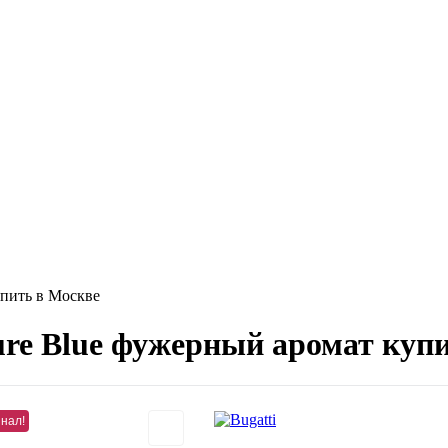
упить в Москве
ture Blue фужерный аромат куп
нал!