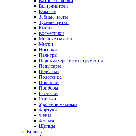
Ватные палочки
Выпрямители
Ёмкости
Зубные пасты
Зубные щетки
Кисти
Косметички
Мерные емкости
Миски
Носочки
Палитры
Парикмахерские инструменты
Пеньюары
Перчатки
Полотенца
Порошки
Приборы
Расчески
Спонжи
Удаление макияжа
Фартуки
Фены
Фольга
Щипцы
Волосы