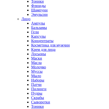
Тоники
Флюиды
Шампуни
Эмульсии
Лицо
Ампулы
Бальзамы
Гели
Капсулы
Концентраты
Косметика для мужчин
Крем для лица
Лосьоны
Маски
Масла
Молочко
Муссы
Мыло
Наборы
Патчи
Пилинги
Пудры
Скрабы
Сыворотки
Тоники