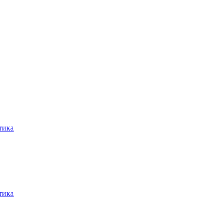
тика
тика