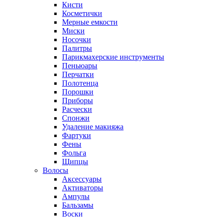
Кисти
Косметички
Мерные емкости
Миски
Носочки
Палитры
Парикмахерские инструменты
Пеньюары
Перчатки
Полотенца
Порошки
Приборы
Расчески
Спонжи
Удаление макияжа
Фартуки
Фены
Фольга
Щипцы
Волосы
Аксессуары
Активаторы
Ампулы
Бальзамы
Воски