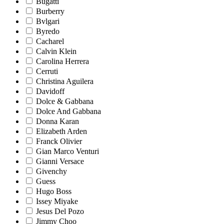
Bugatti
Burberry
Bvlgari
Byredo
Cacharel
Calvin Klein
Carolina Herrera
Cerruti
Christina Aguilera
Davidoff
Dolce & Gabbana
Dolce And Gabbana
Donna Karan
Elizabeth Arden
Franck Olivier
Gian Marco Venturi
Gianni Versace
Givenchy
Guess
Hugo Boss
Issey Miyake
Jesus Del Pozo
Jimmy Choo