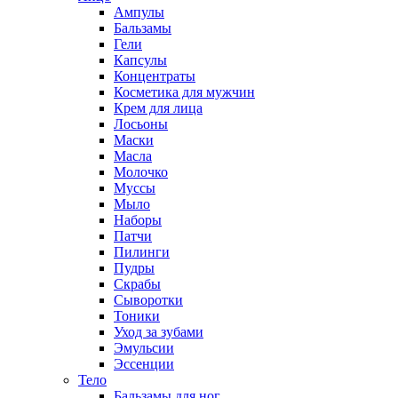
Ампулы
Бальзамы
Гели
Капсулы
Концентраты
Косметика для мужчин
Крем для лица
Лосьоны
Маски
Масла
Молочко
Муссы
Мыло
Наборы
Патчи
Пилинги
Пудры
Скрабы
Сыворотки
Тоники
Уход за зубами
Эмульсии
Эссенции
Тело
Бальзамы для ног