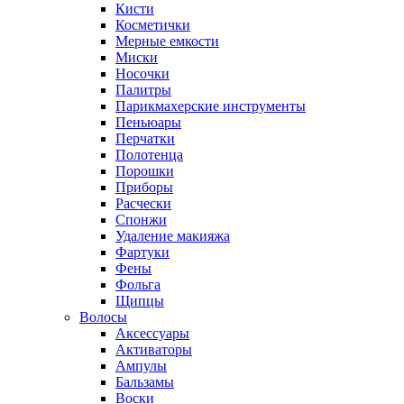
Кисти
Косметички
Мерные емкости
Миски
Носочки
Палитры
Парикмахерские инструменты
Пеньюары
Перчатки
Полотенца
Порошки
Приборы
Расчески
Спонжи
Удаление макияжа
Фартуки
Фены
Фольга
Щипцы
Волосы
Аксессуары
Активаторы
Ампулы
Бальзамы
Воски