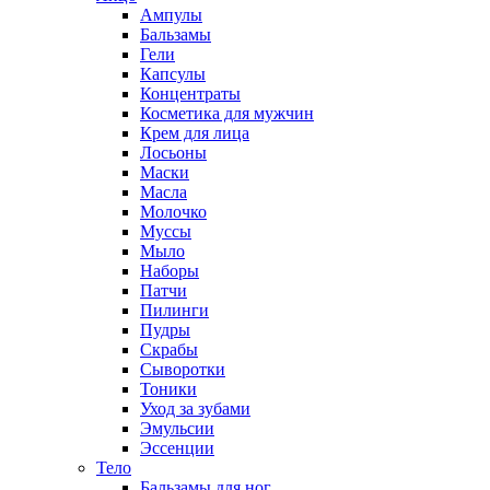
Ампулы
Бальзамы
Гели
Капсулы
Концентраты
Косметика для мужчин
Крем для лица
Лосьоны
Маски
Масла
Молочко
Муссы
Мыло
Наборы
Патчи
Пилинги
Пудры
Скрабы
Сыворотки
Тоники
Уход за зубами
Эмульсии
Эссенции
Тело
Бальзамы для ног