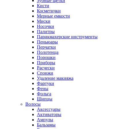
Зубные щетки
Кисти
Косметички
Мерные емкости
Миски
Носочки
Палитры
Парикмахерские инструменты
Пеньюары
Перчатки
Полотенца
Порошки
Приборы
Расчески
Спонжи
Удаление макияжа
Фартуки
Фены
Фольга
Щипцы
Волосы
Аксессуары
Активаторы
Ампулы
Бальзамы