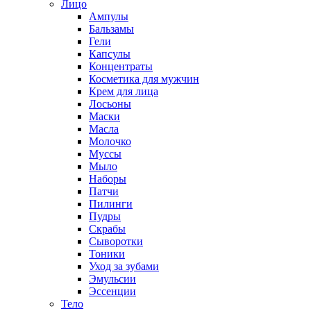
Лицо
Ампулы
Бальзамы
Гели
Капсулы
Концентраты
Косметика для мужчин
Крем для лица
Лосьоны
Маски
Масла
Молочко
Муссы
Мыло
Наборы
Патчи
Пилинги
Пудры
Скрабы
Сыворотки
Тоники
Уход за зубами
Эмульсии
Эссенции
Тело