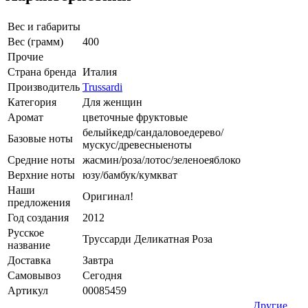
Вес и габариты
Вес (грамм)
400
Прочие
Страна бренда
Италия
Производитель
Trussardi
Категория
Для женщин
Аромат
цветочные фруктовые
белыйкедр/сандаловоедерево/
Базовые ноты
мускус/древесныеноты
Средние ноты
жасмин/роза/лотос/зеленоеяблоко
Верхние ноты
юзу/бамбук/кумкват
Наши
Оригинал!
предложения
Год создания
2012
Русское
Труссарди Деликатная Роза
название
Доставка
Завтра
Самовывоз
Сегодня
Артикул
00085459
Другие