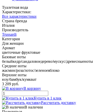
Туалетная вода
Характеристики:
Все характеристики
Страна бренда
Италия
Производитель
Trussardi
Категория
Для женщин
Аромат
цветочные фруктовые
Базовые ноты
белыйкедр/сандаловоедерево/мускус/древесныеноты
Средние ноты
жасмин/роза/лотос/зеленоеяблоко
Верхние ноты
юзу/бамбук/кумкват
3 209 руб.
В корзину
Купить в 1 клик
Рассчитать доставку
В наличии
Поделиться