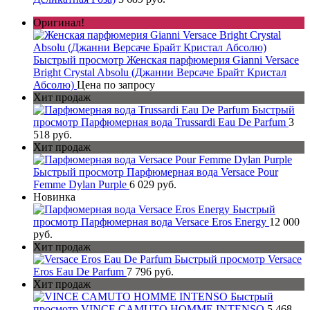
Оригинал!
Быстрый просмотр
Женская парфюмерия Gianni Versace
Bright Crystal Absolu (Джанни Версаче Брайт Кристал
Абсолю)
Цена по запросу
Хит продаж
Быстрый
просмотр
Парфюмерная вода Trussardi Eau De Parfum
3
518 руб.
Хит продаж
Быстрый просмотр
Парфюмерная вода Versace Pour
Femme Dylan Purple
6 029 руб.
Новинка
Быстрый
просмотр
Парфюмерная вода Versace Eros Energy
12 000
руб.
Хит продаж
Быстрый просмотр
Versace
Eros Eau De Parfum
7 796 руб.
Хит продаж
Быстрый
просмотр
VINCE CAMUTO HOMME INTENSO
5 468