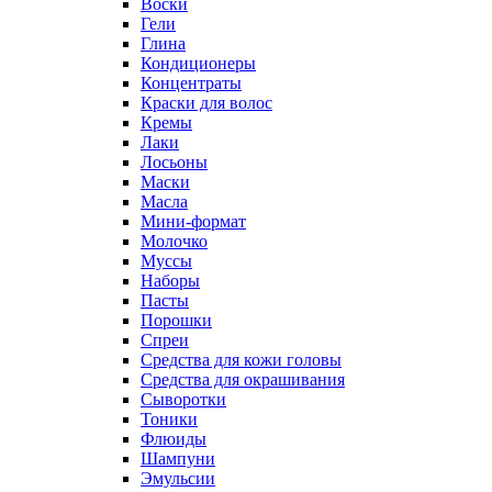
Воски
Гели
Глина
Кондиционеры
Концентраты
Краски для волос
Кремы
Лаки
Лосьоны
Маски
Масла
Мини-формат
Молочко
Муссы
Наборы
Пасты
Порошки
Спреи
Средства для кожи головы
Средства для окрашивания
Сыворотки
Тоники
Флюиды
Шампуни
Эмульсии